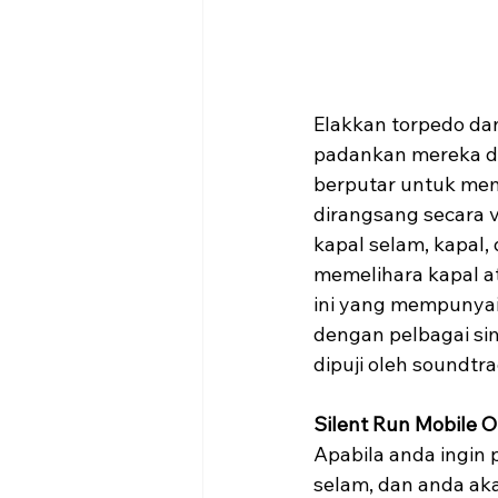
Elakkan torpedo da
padankan mereka d
berputar untuk mem
dirangsang secara v
kapal selam, kapal
memelihara kapal a
ini yang mempunyai
dengan pelbagai sim
dipuji oleh soundtr
Silent Run Mobile O
Apabila anda ingin 
selam, dan anda aka