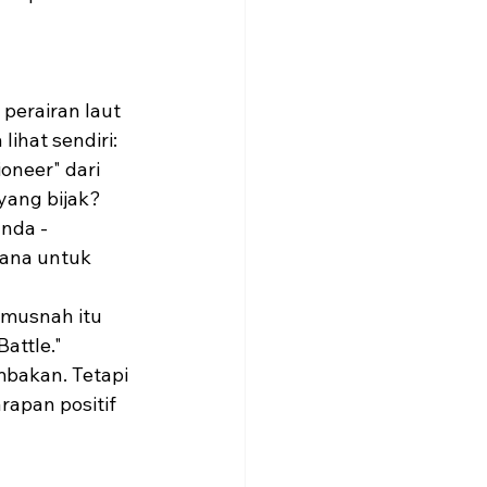
erairan laut 
ihat sendiri: 
oneer" dari 
yang bijak? 
nda - 
ana untuk 
emusnah itu 
ttle." 
bakan. Tetapi 
rapan positif 