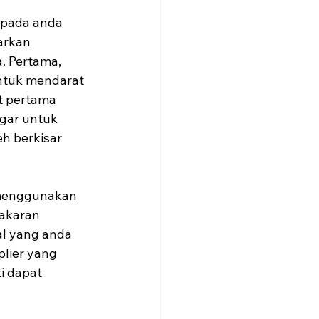
epada anda 
arkan 
. Pertama, 
ntuk mendarat 
t pertama 
agar untuk 
h berkisar 
menggunakan 
akaran 
l yang anda 
lier yang 
i dapat 