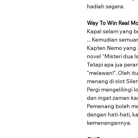
hadiah segera.
Way To Win Real Mo
Kapal selam yang b
... Kemudian semuan
Kapten Nemo yang mi
novel "Misteri dua 
Tetapi apa jua pera
"melawan!". Oleh i
menang di slot Sile
Pergi mengelilingi
dan ingat zaman ka
Pemenang boleh men
dengan hati-hati, k
kemenangannya.