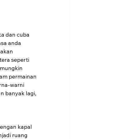
ka dan cuba 
sa anda 
 akan 
era seperti 
 mungkin 
lam permainan 
na-warni 
n banyak lagi, 
dengan kapal 
jadi ruang 