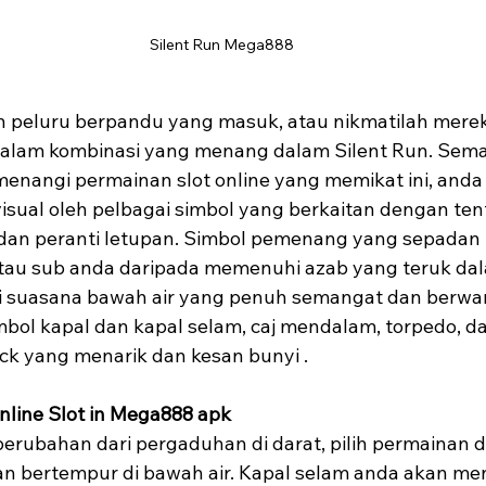
Silent Run Mega888
n peluru berpandu yang masuk, atau nikmatilah mere
alam kombinasi yang menang dalam Silent Run. Sema
enangi permainan slot online yang memikat ini, anda
isual oleh pelbagai simbol yang berkaitan dengan tent
, dan peranti letupan. Simbol pemenang yang sepadan
tau sub anda daripada memenuhi azab yang teruk da
 suasana bawah air yang penuh semangat dan berwar
bol kapal dan kapal selam, caj mendalam, torpedo, da
ack yang menarik dan kesan bunyi .
nline Slot in Mega888 apk
perubahan dari pergaduhan di darat, pilih permainan 
n bertempur di bawah air. Kapal selam anda akan men