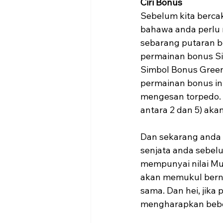
Ciri Bonus
Sebelum kita berca
bahawa anda perlu 
sebarang putaran beb
permainan bonus Si
Simbol Bonus Green 
permainan bonus ini
mengesan torpedo. O
antara 2 dan 5) ak
Dan sekarang anda
senjata anda sebel
mempunyai nilai Mu
akan memukul bernil
sama. Dan hei, jika
mengharapkan beber