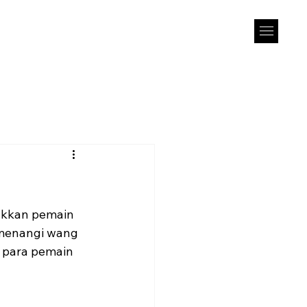
takkan pemain 
menangi wang 
 para pemain 