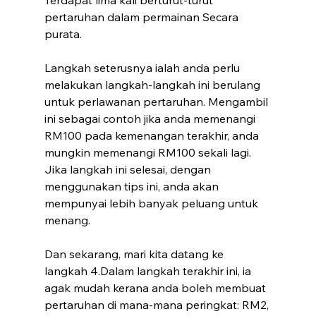
Terdapat lima kali berturut-turut 
pertaruhan dalam permainan Secara 
purata.
Langkah seterusnya ialah anda perlu 
melakukan langkah-langkah ini berulang 
untuk perlawanan pertaruhan. Mengambil 
ini sebagai contoh jika anda memenangi 
RM100 pada kemenangan terakhir, anda 
mungkin memenangi RM100 sekali lagi. 
Jika langkah ini selesai, dengan 
menggunakan tips ini, anda akan 
mempunyai lebih banyak peluang untuk 
menang.
Dan sekarang, mari kita datang ke 
langkah 4.Dalam langkah terakhir ini, ia 
agak mudah kerana anda boleh membuat 
pertaruhan di mana-mana peringkat: RM2, 