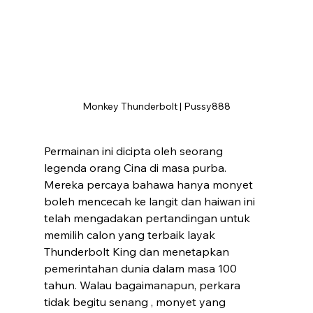
Monkey Thunderbolt | Pussy888
Permainan ini dicipta oleh seorang 
legenda orang Cina di masa purba. 
Mereka percaya bahawa hanya monyet 
boleh mencecah ke langit dan haiwan ini 
telah mengadakan pertandingan untuk 
memilih calon yang terbaik layak 
Thunderbolt King dan menetapkan 
pemerintahan dunia dalam masa 100 
tahun. Walau bagaimanapun, perkara 
tidak begitu senang , monyet yang 