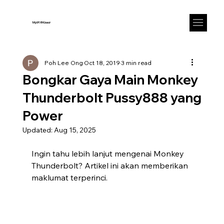
My918Kisscr
Poh Lee Ong
Oct 18, 2019
3 min read
Bongkar Gaya Main Monkey
Thunderbolt Pussy888 yang
Power
Updated:
Aug 15, 2025
Ingin tahu lebih lanjut mengenai Monkey 
Thunderbolt? Artikel ini akan memberikan 
maklumat terperinci.