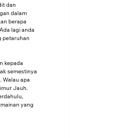
it dan 
gan dalam 
an berapa 
Ada lagi anda 
 petaruhan 
n kepada 
dak semestinya 
. Walau apa 
imur Jauh. 
erdahulu, 
ermainan yang 