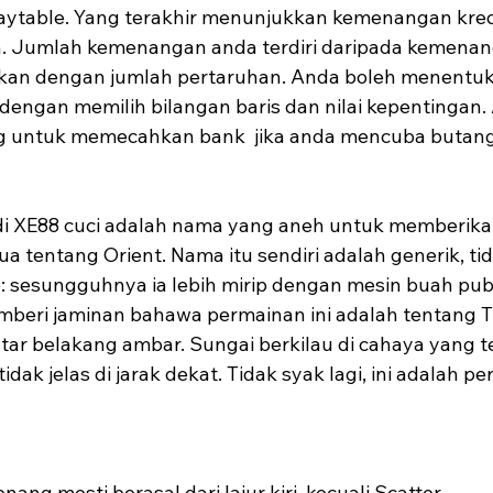
aytable. Yang terakhir menunjukkan kemenangan kred
. Jumlah kemenangan anda terdiri daripada kemenan
bkan dengan jumlah pertaruhan. Anda boleh menentuk
engan memilih bilangan baris dan nilai kepentingan. 
 untuk memecahkan bank  jika anda mencuba butang
di XE88 cuci adalah nama yang aneh untuk memberika
a tentang Orient. Nama itu sendiri adalah generik, ti
 sesungguhnya ia lebih mirip dengan mesin buah pub
mberi jaminan bahawa permainan ini adalah tentang T
latar belakang ambar. Sungai berkilau di cahaya yang t
idak jelas di jarak dekat. Tidak syak lagi, ini adalah p
ng mesti berasal dari lajur kiri, kecuali Scatter.