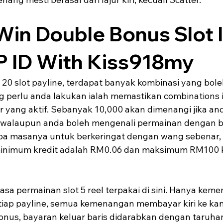
in Double Bonus Slot I
P ID With Kiss918my
20 slot payline, terdapat banyak kombinasi yang bole
 perlu anda lakukan ialah memastikan combinations i
r yang aktif. Sebanyak 10,000 akan dimenangi jika an
 walaupun anda boleh mengenali permainan dengan b
iba masanya untuk berkeringat dengan wang sebenar,
minimum kredit adalah RM0.06 dan maksimum RM100 k
sa permainan slot 5 reel terpakai di sini. Hanya kem
etiap payline, semua kemenangan membayar kiri ke kan
onus, bayaran keluar baris didarabkan dengan taruhan