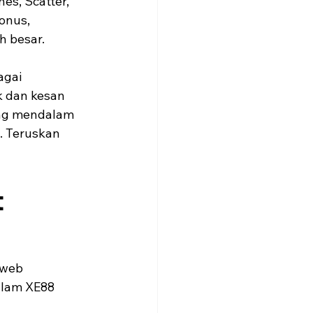
s, Scatter, 
onus, 
h besar.
gai 
 dan kesan 
ng mendalam 
. Teruskan 
 
 web 
alam XE88 