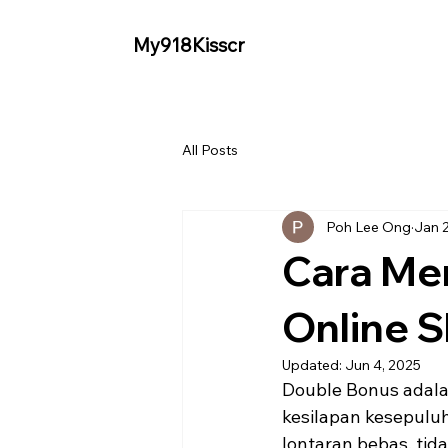
My918Kisscr
All Posts
Poh Lee Ong
Jan 
Cara Me
Online S
Updated:
Jun 4, 2025
Double Bonus adala
kesilapan kesepulu
lontaran bebas, tid