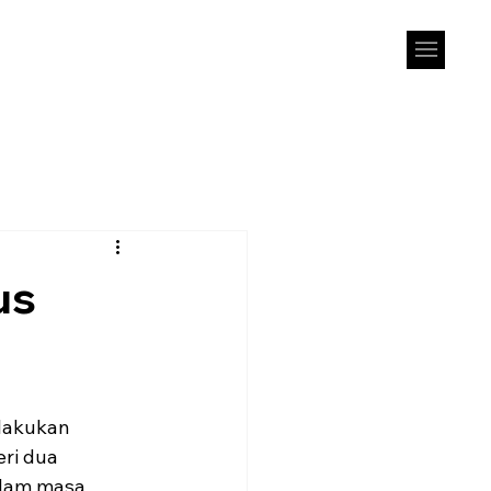
us
lakukan 
ri dua 
alam masa 