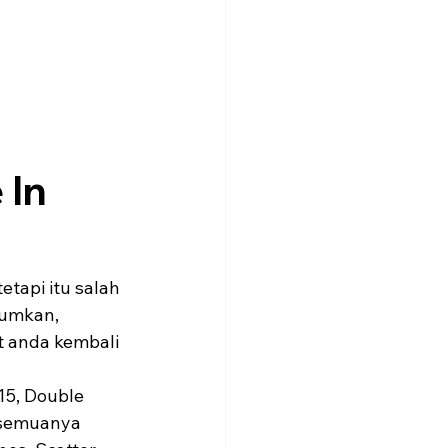
In 
tapi itu salah 
gumkan, 
 anda kembali 
5, Double 
 semuanya 