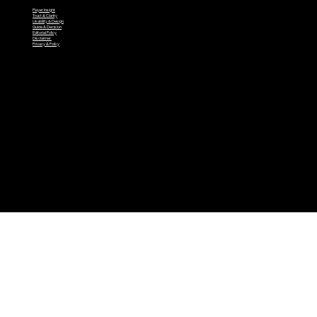
Player Insight
Trust & Clarity
Usability & Design
Guide & Decision
Editorial Policy
Disclaimer
Privacy & Policy
© 2026 by My918Kisscr
™