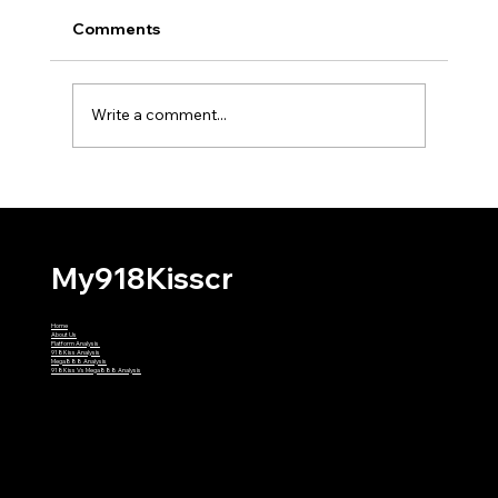
Comments
Write a comment...
Which Permissions Should 918Kiss
Normally Request?
My918Kisscr
Home
About Us
Platform Analysis
918Kiss Analysis
Mega888 Analysis
918Kiss Vs Mega888 Analysis