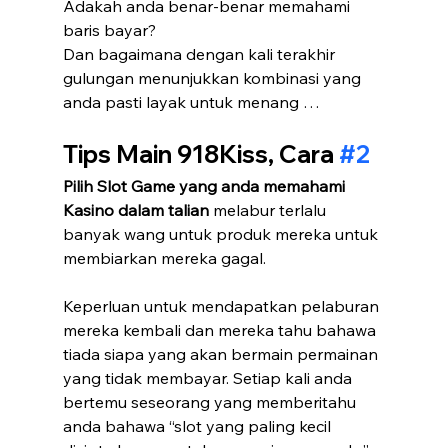
Adakah anda benar-benar memahami 
baris bayar?
Dan bagaimana dengan kali terakhir 
gulungan menunjukkan kombinasi yang 
anda pasti layak untuk menang …
Tips Main 918Kiss, Cara 
#2
Pilih Slot Game yang anda memahami
Kasino dalam talian
 melabur terlalu 
banyak wang untuk produk mereka untuk 
membiarkan mereka gagal.
Keperluan untuk mendapatkan pelaburan 
mereka kembali dan mereka tahu bahawa 
tiada siapa yang akan bermain permainan 
yang tidak membayar. Setiap kali anda 
bertemu seseorang yang memberitahu 
anda bahawa “slot yang paling kecil 