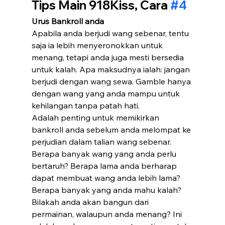
Tips Main 918Kiss, Cara 
#4
Urus Bankroll anda
Apabila anda berjudi wang sebenar, tentu 
saja ia lebih menyeronokkan untuk 
menang, tetapi anda juga mesti bersedia 
untuk kalah. Apa maksudnya ialah: jangan 
berjudi dengan wang sewa. Gamble hanya 
dengan wang yang anda mampu untuk 
kehilangan tanpa patah hati.
Adalah penting untuk memikirkan 
bankroll anda sebelum anda melompat ke 
perjudian dalam talian wang sebenar. 
Berapa banyak wang yang anda perlu 
bertaruh? Berapa lama anda berharap 
dapat membuat wang anda lebih lama? 
Berapa banyak yang anda mahu kalah? 
Bilakah anda akan bangun dari 
permainan, walaupun anda menang? Ini 