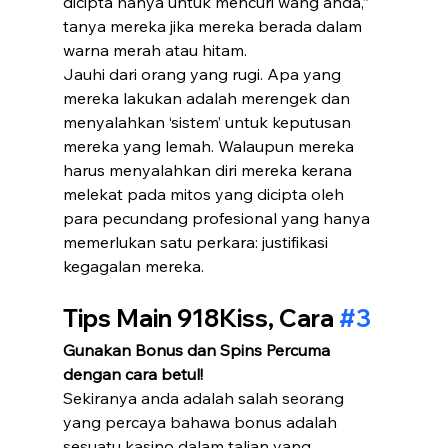
dicipta hanya untuk mencuri wang anda,” 
tanya mereka jika mereka berada dalam 
warna merah atau hitam.
Jauhi dari orang yang rugi. Apa yang 
mereka lakukan adalah merengek dan 
menyalahkan ‘sistem’ untuk keputusan 
mereka yang lemah. Walaupun mereka 
harus menyalahkan diri mereka kerana 
melekat pada mitos yang dicipta oleh 
para pecundang profesional yang hanya 
memerlukan satu perkara: justifikasi 
kegagalan mereka.
Tips Main 918Kiss, Cara 
#3
Gunakan Bonus dan Spins Percuma 
dengan cara betul!
Sekiranya anda adalah salah seorang 
yang percaya bahawa bonus adalah 
sesuatu kasino dalam talian yang 