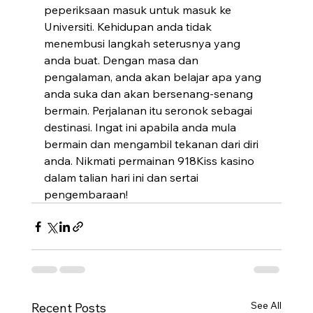
peperiksaan masuk untuk masuk ke 
Universiti. Kehidupan anda tidak 
menembusi langkah seterusnya yang 
anda buat. Dengan masa dan 
pengalaman, anda akan belajar apa yang 
anda suka dan akan bersenang-senang 
bermain. Perjalanan itu seronok sebagai 
destinasi. Ingat ini apabila anda mula 
bermain dan mengambil tekanan dari diri 
anda. Nikmati permainan 918Kiss kasino 
dalam talian hari ini dan sertai 
pengembaraan!
See All
Recent Posts