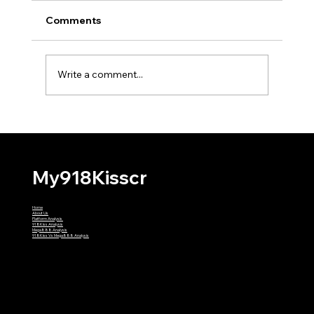
Comments
Write a comment...
Why Might My First 918Kiss
Withdrawal Require Extra Verification?
My918Kisscr
Home
About Us
Platform Analysis
918Kiss Analysis
Mega888 Analysis
918Kiss Vs Mega888 Analysis