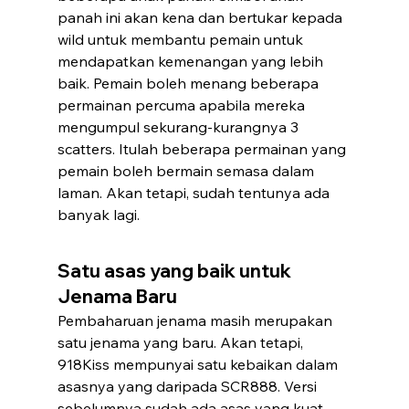
panah ini akan kena dan bertukar kepada 
wild untuk membantu pemain untuk 
mendapatkan kemenangan yang lebih 
baik. Pemain boleh menang beberapa 
permainan percuma apabila mereka 
mengumpul sekurang-kurangnya 3 
scatters. Itulah beberapa permainan yang 
pemain boleh bermain semasa dalam 
laman. Akan tetapi, sudah tentunya ada 
banyak lagi.
Satu asas yang baik untuk 
Jenama Baru
Pembaharuan jenama masih merupakan 
satu jenama yang baru. Akan tetapi, 
918Kiss mempunyai satu kebaikan dalam 
asasnya yang daripada SCR888. Versi 
sebelumnya sudah ada asas yang kuat. 