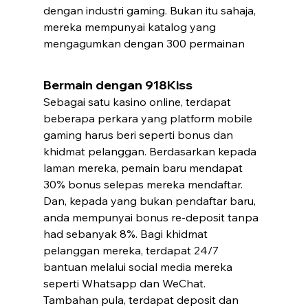
dengan industri gaming. Bukan itu sahaja, 
mereka mempunyai katalog yang 
mengagumkan dengan 300 permainan
Bermain dengan 918Kiss
Sebagai satu kasino online, terdapat 
beberapa perkara yang platform mobile 
gaming harus beri seperti bonus dan 
khidmat pelanggan. Berdasarkan kepada 
laman mereka, pemain baru mendapat 
30% bonus selepas mereka mendaftar. 
Dan, kepada yang bukan pendaftar baru, 
anda mempunyai bonus re-deposit tanpa 
had sebanyak 8%. Bagi khidmat 
pelanggan mereka, terdapat 24/7 
bantuan melalui social media mereka 
seperti Whatsapp dan WeChat. 
Tambahan pula, terdapat deposit dan 