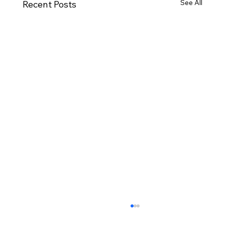
See All
Recent Posts