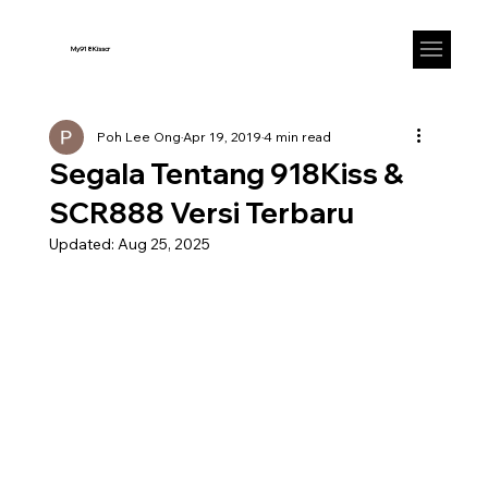
My918Kisscr
Poh Lee Ong
Apr 19, 2019
4 min read
Segala Tentang 918Kiss &
SCR888 Versi Terbaru
Updated:
Aug 25, 2025