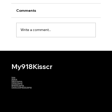
Comments
Write a comment...
Which Permissions Should 918Kiss
Normally Request?
My918Kisscr
Home
About Us
Platform Analysis
918Kiss Analysis
Mega888 Analysis
918Kiss Vs Mega888 Analysis