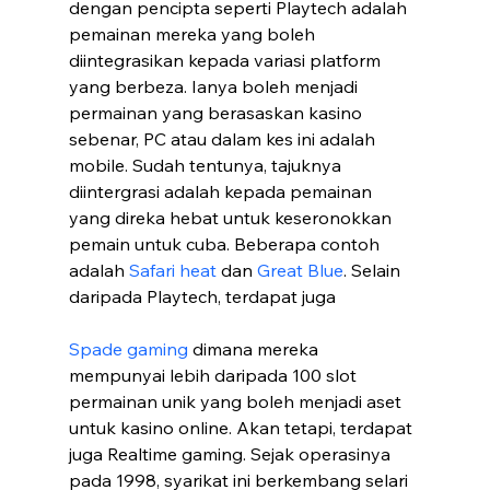
dengan pencipta seperti Playtech adalah 
pemainan mereka yang boleh 
diintegrasikan kepada variasi platform 
yang berbeza. Ianya boleh menjadi 
permainan yang berasaskan kasino 
sebenar, PC atau dalam kes ini adalah 
mobile. Sudah tentunya, tajuknya 
diintergrasi adalah kepada pemainan 
yang direka hebat untuk keseronokkan 
pemain untuk cuba. Beberapa contoh 
adalah 
Safari heat
 dan 
Great Blue
. Selain 
daripada Playtech, terdapat juga 
Spade gaming
 dimana mereka 
mempunyai lebih daripada 100 slot 
permainan unik yang boleh menjadi aset 
untuk kasino online. Akan tetapi, terdapat 
juga Realtime gaming. Sejak operasinya 
pada 1998, syarikat ini berkembang selari 