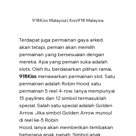
918Kiss Malaysia | Kiss918 Malaysia
Terdapat juga permainan gaya arked, 
akan tetapi, pemain akan memilih 
permainan yang bersesuaian dengan 
mereka. Apa yang pemain suka adalah 
slots. Oleh itu, berdasarkan pilihan ramai, 
918Kiss 
menawarkan permainan slot. Satu 
permainan adalah Robin Hood, satu 
permainan 5 reel 4-row. Ianya mempunyai 
15 paylines dan 12 simbol termasuklah 
special. Salah satu special adalah Golden 
Arrow. Jika simbol Golden Arrow muncul 
di reel ke-5 Robin 
Hood, ianya akan memberikan tembakan 
beberapa anak panah. Simbol anak 