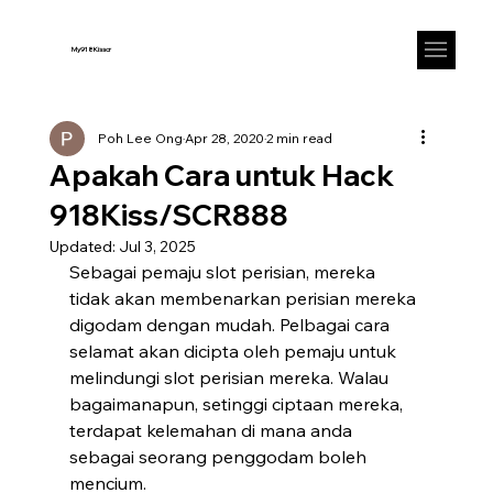
My918Kisscr
Poh Lee Ong
Apr 28, 2020
2 min read
Apakah Cara untuk Hack
918Kiss/SCR888
Updated:
Jul 3, 2025
Sebagai pemaju slot perisian, mereka 
tidak akan membenarkan perisian mereka 
digodam dengan mudah. Pelbagai cara 
selamat akan dicipta oleh pemaju untuk 
melindungi slot perisian mereka. Walau 
bagaimanapun, setinggi ciptaan mereka, 
terdapat kelemahan di mana anda 
sebagai seorang penggodam boleh 
mencium.