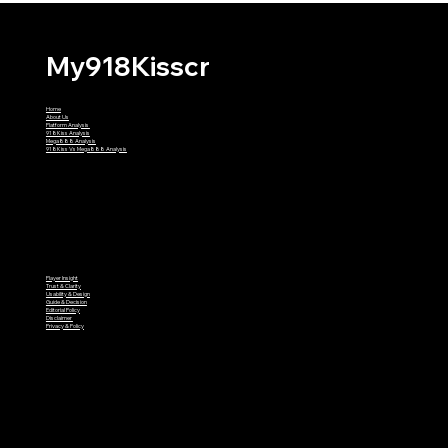
Withdrawal Require Extra Verification?
My918Kisscr
Home
About Us
Platform Analysis
918Kiss Analysis
Mega888 Analysis
918Kiss Vs Mega888 Analysis
Player Insight
Trust & Clarity
Usability & Design
Guide & Decision
Editorial Policy
Disclaimer
Privacy & Policy