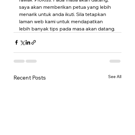
saya akan memberikan petua yang lebih 
menarik untuk anda ikuti. Sila tetapkan 
laman web kami untuk mendapatkan 
lebih banyak tips pada masa akan datang.
See All
Recent Posts