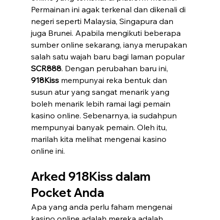
Permainan ini agak terkenal dan dikenali di 
negeri seperti Malaysia, Singapura dan 
juga Brunei. Apabila mengikuti beberapa 
sumber online sekarang, ianya merupakan 
salah satu wajah baru bagi laman popular 
SCR888
. Dengan perubahan baru ini, 
918Kiss
 mempunyai reka bentuk dan 
susun atur yang sangat menarik yang 
boleh menarik lebih ramai lagi pemain 
kasino online. Sebenarnya, ia sudahpun 
mempunyai banyak pemain. Oleh itu, 
marilah kita melihat mengenai kasino 
online ini.
Arked 918Kiss dalam 
Pocket Anda
Apa yang anda perlu faham mengenai 
kasino online adalah mereka adalah 