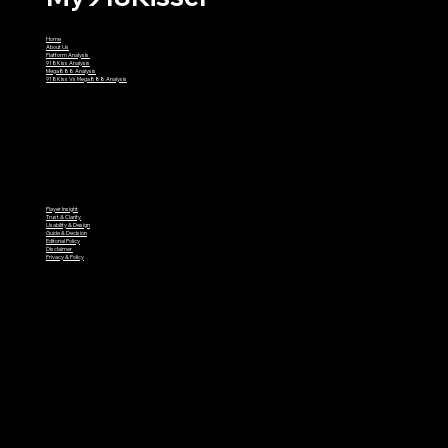
Home
About Us
Platform Analysis
918Kiss Analysis
Mega888 Analysis
918Kiss Vs Mega888 Analysis
Player Insight
Trust & Clarity
Usability & Design
Guide & Decision
Editorial Policy
Disclaimer
Privacy & Policy
© 2026 by My918Kisscr
™