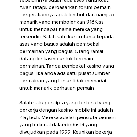
Akan tetapi, berdasarkan forum pemain, 
pergerakannya agak lembut dan nampak 
menarik yang membolehkan 918Kiss 
untuk mendapat nama mereka yang 
tersendiri. Salah satu kunci utama kepada 
asas yang bagus adalah pembekal 
permainan yang bagus. Orang ramai 
datang ke kasino untuk bermain 
permainan. Tanpa pembekal kasino yang 
bagus, jika anda ada satu pusat sumber 
permainan yang besar tidak memadai 
untuk menarik perhatian pemain.
Salah satu pencipta yang terkenal yang 
berkerja dengan kasino mobile ini adalah 
Playtech. Mereka adalah pencipta pemain 
yang terkenal dalam industri yang 
diwujudkan pada 1999. Keunikan bekerja 