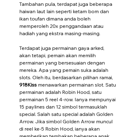
Tambahan pula, terdapat juga beberapa 
haiwan laut lain seperti ketam bom dan 
ikan toufan dimana anda boleh 
memperoleh 20x penggandaan atau 
hadiah yang ekstra masing-masing.
Terdapat juga permainan gaya arked, 
akan tetapi, pemain akan memilih 
permainan yang bersesuaian dengan 
mereka. Apa yang pemain suka adalah 
slots. Oleh itu, berdasarkan pilihan ramai, 
918Kiss 
menawarkan permainan slot. Satu 
permainan adalah Robin Hood, satu 
permainan 5 reel 4-row. Ianya mempunyai 
15 paylines dan 12 simbol termasuklah 
special. Salah satu special adalah Golden 
Arrow. Jika simbol Golden Arrow muncul 
di reel ke-5 Robin Hood, ianya akan 
memberikan tembakan beberapa anak 