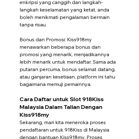
enkripsi yang canggih dan langkah-
langkah keselamatan yang ketat, anda 
boleh menikmati pengalaman bermain 
tanpa risau.
Bonus dan Promosi: Kiss918my 
menawarkan beberapa bonus dan 
promosi yang menarik, menjadikannya 
lebih menarik untuk mendaftar. Sama ada 
putaran percuma, bonus selamat datang, 
atau ganjaran kesetiaan, platform ini tahu 
bagaimana memuji pemainnya.
Cara Daftar untuk Slot 918Kiss 
Malaysia Dalam Talian Dengan 
Kiss918my
Sekarang, mari kita meneroka proses 
pendaftaran untuk 918Kiss di Malaysia 
dengan bantuan Kiss918my. Proses 