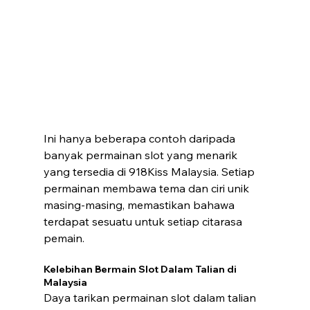
Ini hanya beberapa contoh daripada 
banyak permainan slot yang menarik 
yang tersedia di 918Kiss Malaysia. Setiap 
permainan membawa tema dan ciri unik 
masing-masing, memastikan bahawa 
terdapat sesuatu untuk setiap citarasa 
pemain.
Kelebihan Bermain Slot Dalam Talian di 
Malaysia
Daya tarikan permainan slot dalam talian 