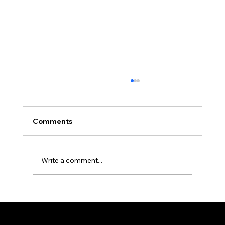
Comments
Write a comment...
Why Might My First 918Kiss
Withdrawal Require Extra Verification?