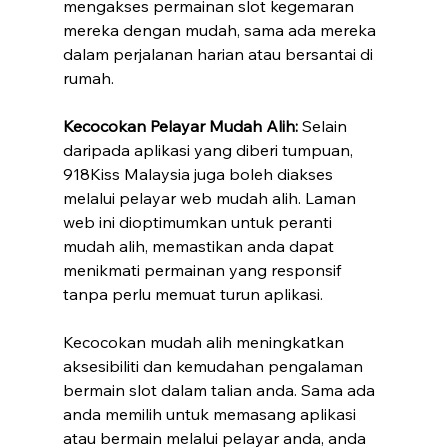
mengakses permainan slot kegemaran 
mereka dengan mudah, sama ada mereka 
dalam perjalanan harian atau bersantai di 
rumah.
Kecocokan Pelayar Mudah Alih:
 Selain 
daripada aplikasi yang diberi tumpuan, 
918Kiss Malaysia juga boleh diakses 
melalui pelayar web mudah alih. Laman 
web ini dioptimumkan untuk peranti 
mudah alih, memastikan anda dapat 
menikmati permainan yang responsif 
tanpa perlu memuat turun aplikasi.
Kecocokan mudah alih meningkatkan 
aksesibiliti dan kemudahan pengalaman 
bermain slot dalam talian anda. Sama ada 
anda memilih untuk memasang aplikasi 
atau bermain melalui pelayar anda, anda 