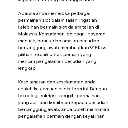
Apabila anda meneroka pelbagai 
permainan slot dalam talian, ingatlah 
kelebihan bermain slot dalam talian di 
Malaysia. Kemudahan, pelbagai, bayaran 
menarik, bonus, dan amalan perjudian 
bertanggungjawab membuatkan 918Kiss 
pilihan terbaik untuk pemain yang 
mencari pengalaman perjudian yang 
lengkap.
Keselamatan dan keselamatan anda 
adalah keutamaan di platform ini. Dengan 
teknologi enkripsi canggih, permainan 
yang adil, dan komitmen kepada perjudian 
bertanggungjawab, anda boleh menikmati 
pengalaman bermain dengan keyakinan.