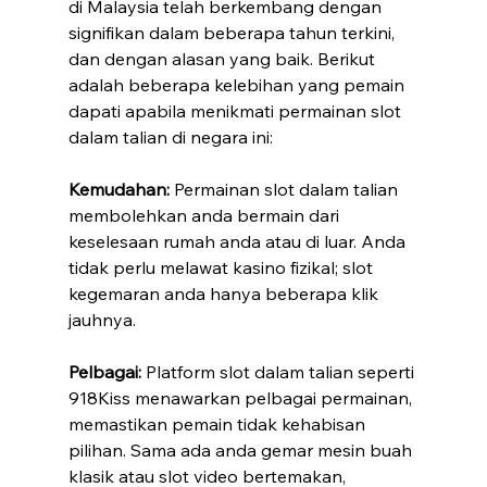
di Malaysia telah berkembang dengan 
signifikan dalam beberapa tahun terkini, 
dan dengan alasan yang baik. Berikut 
adalah beberapa kelebihan yang pemain 
dapati apabila menikmati permainan slot 
dalam talian di negara ini:
Kemudahan:
 Permainan slot dalam talian 
membolehkan anda bermain dari 
keselesaan rumah anda atau di luar. Anda 
tidak perlu melawat kasino fizikal; slot 
kegemaran anda hanya beberapa klik 
jauhnya.
Pelbagai: 
Platform slot dalam talian seperti 
918Kiss menawarkan pelbagai permainan, 
memastikan pemain tidak kehabisan 
pilihan. Sama ada anda gemar mesin buah 
klasik atau slot video bertemakan, 