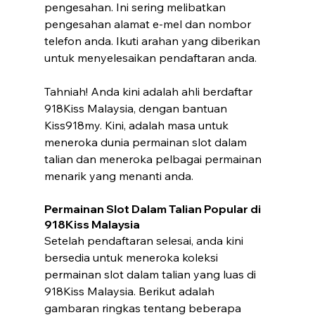
pengesahan. Ini sering melibatkan 
pengesahan alamat e-mel dan nombor 
telefon anda. Ikuti arahan yang diberikan 
untuk menyelesaikan pendaftaran anda.
Tahniah! Anda kini adalah ahli berdaftar 
918Kiss Malaysia, dengan bantuan 
Kiss918my. Kini, adalah masa untuk 
meneroka dunia permainan slot dalam 
talian dan meneroka pelbagai permainan 
menarik yang menanti anda.
Permainan Slot Dalam Talian Popular di 
918Kiss Malaysia
Setelah pendaftaran selesai, anda kini 
bersedia untuk meneroka koleksi 
permainan slot dalam talian yang luas di 
918Kiss Malaysia. Berikut adalah 
gambaran ringkas tentang beberapa 