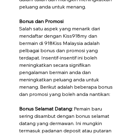
peluang anda untuk menang.
Bonus dan Promosi
Salah satu aspek yang menarik dari 
mendaftar dengan Kiss918my dan 
bermain di 918Kiss Malaysia adalah 
pelbagai bonus dan promosi yang 
terdapat. Insentif-insentif ini boleh 
meningkatkan secara signifikan 
pengalaman bermain anda dan 
meningkatkan peluang anda untuk 
menang. Berikut adalah beberapa bonus 
dan promosi yang boleh anda nantikan:
Bonus Selamat Datang:
 Pemain baru 
sering disambut dengan bonus selamat 
datang yang dermawan. Ini mungkin 
termasuk padanan deposit atau putaran 