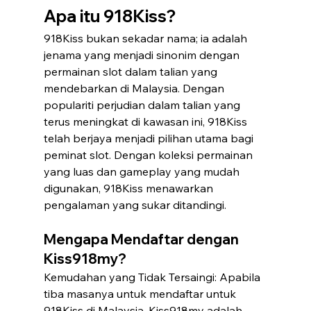
Apa itu 918Kiss?
918Kiss bukan sekadar nama; ia adalah 
jenama yang menjadi sinonim dengan 
permainan slot dalam talian yang 
mendebarkan di Malaysia. Dengan 
populariti perjudian dalam talian yang 
terus meningkat di kawasan ini, 918Kiss 
telah berjaya menjadi pilihan utama bagi 
peminat slot. Dengan koleksi permainan 
yang luas dan gameplay yang mudah 
digunakan, 918Kiss menawarkan 
pengalaman yang sukar ditandingi.
Mengapa Mendaftar dengan 
Kiss918my?
Kemudahan yang Tidak Tersaingi: Apabila 
tiba masanya untuk mendaftar untuk 
918Kiss di Malaysia, Kiss918my adalah 