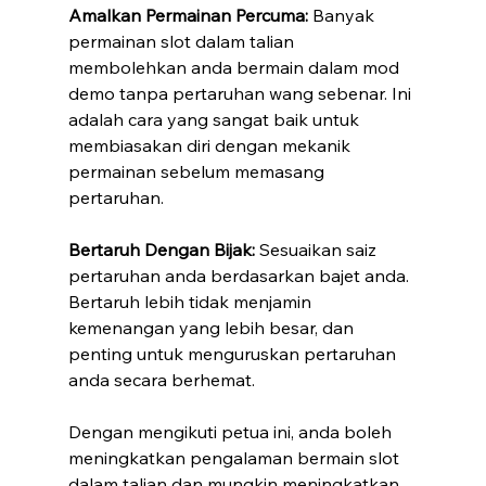
Amalkan Permainan Percuma:
 Banyak 
permainan slot dalam talian 
membolehkan anda bermain dalam mod 
demo tanpa pertaruhan wang sebenar. Ini 
adalah cara yang sangat baik untuk 
membiasakan diri dengan mekanik 
permainan sebelum memasang 
pertaruhan.
Bertaruh Dengan Bijak:
 Sesuaikan saiz 
pertaruhan anda berdasarkan bajet anda. 
Bertaruh lebih tidak menjamin 
kemenangan yang lebih besar, dan 
penting untuk menguruskan pertaruhan 
anda secara berhemat.
Dengan mengikuti petua ini, anda boleh 
meningkatkan pengalaman bermain slot 
dalam talian dan mungkin meningkatkan 