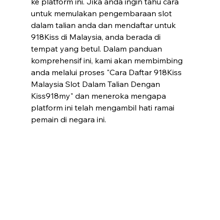
ke platform ini. Jika anda ingin tahu cara 
untuk memulakan pengembaraan slot 
dalam talian anda dan mendaftar untuk 
918Kiss di Malaysia, anda berada di 
tempat yang betul. Dalam panduan 
komprehensif ini, kami akan membimbing 
anda melalui proses "Cara Daftar 918Kiss 
Malaysia Slot Dalam Talian Dengan 
Kiss918my" dan meneroka mengapa 
platform ini telah mengambil hati ramai 
pemain di negara ini.