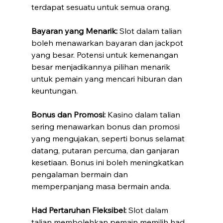
terdapat sesuatu untuk semua orang.
Bayaran yang Menarik: 
Slot dalam talian 
boleh menawarkan bayaran dan jackpot 
yang besar. Potensi untuk kemenangan 
besar menjadikannya pilihan menarik 
untuk pemain yang mencari hiburan dan 
keuntungan.
Bonus dan Promosi: 
Kasino dalam talian 
sering menawarkan bonus dan promosi 
yang mengujakan, seperti bonus selamat 
datang, putaran percuma, dan ganjaran 
kesetiaan. Bonus ini boleh meningkatkan 
pengalaman bermain dan 
memperpanjang masa bermain anda.
Had Pertaruhan Fleksibel: 
Slot dalam 
talian membolehkan pemain memilih had 