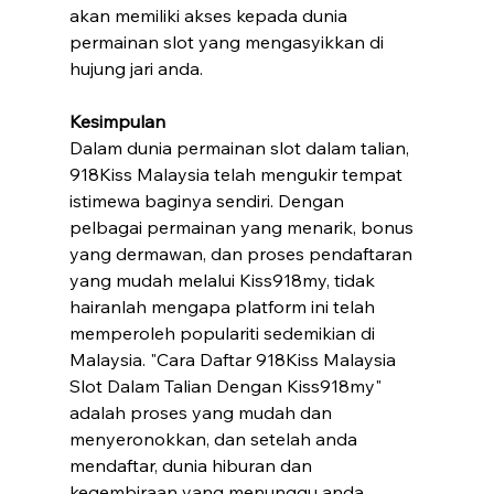
akan memiliki akses kepada dunia 
permainan slot yang mengasyikkan di 
hujung jari anda.
Kesimpulan
Dalam dunia permainan slot dalam talian, 
918Kiss Malaysia telah mengukir tempat 
istimewa baginya sendiri. Dengan 
pelbagai permainan yang menarik, bonus 
yang dermawan, dan proses pendaftaran 
yang mudah melalui Kiss918my, tidak 
hairanlah mengapa platform ini telah 
memperoleh populariti sedemikian di 
Malaysia. "Cara Daftar 918Kiss Malaysia 
Slot Dalam Talian Dengan Kiss918my" 
adalah proses yang mudah dan 
menyeronokkan, dan setelah anda 
mendaftar, dunia hiburan dan 
kegembiraan yang menunggu anda.