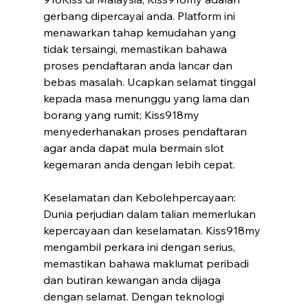
gerbang dipercayai anda. Platform ini 
menawarkan tahap kemudahan yang 
tidak tersaingi, memastikan bahawa 
proses pendaftaran anda lancar dan 
bebas masalah. Ucapkan selamat tinggal 
kepada masa menunggu yang lama dan 
borang yang rumit; Kiss918my 
menyederhanakan proses pendaftaran 
agar anda dapat mula bermain slot 
kegemaran anda dengan lebih cepat.
Keselamatan dan Kebolehpercayaan: 
Dunia perjudian dalam talian memerlukan 
kepercayaan dan keselamatan. Kiss918my 
mengambil perkara ini dengan serius, 
memastikan bahawa maklumat peribadi 
dan butiran kewangan anda dijaga 
dengan selamat. Dengan teknologi 