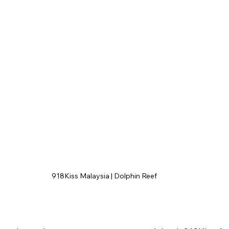
918Kiss Malaysia | Dolphin Reef