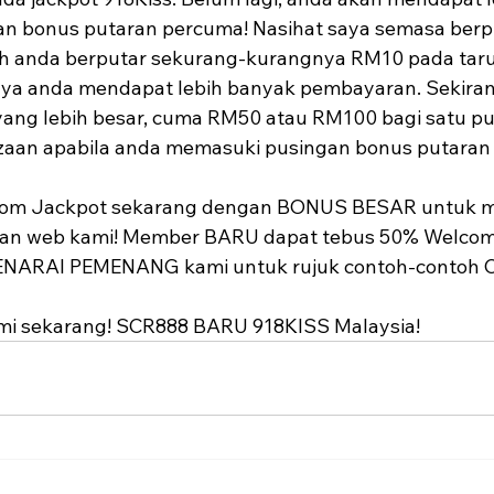
an bonus putaran percuma! Nasihat saya semasa berpu
lah anda berputar sekurang-kurangnya RM10 pada tar
aya anda mendapat lebih banyak pembayaran. Sekiran
ng lebih besar, cuma RM50 atau RM100 bagi satu pu
zaan apabila anda memasuki pusingan bonus putaran
om Jackpot sekarang dengan BONUS BESAR untuk m
aman web kami! Member BARU dapat tebus 50% Welcom
NARAI PEMENANG kami untuk rujuk contoh-contoh CU
mi sekarang! SCR888 BARU 918KISS Malaysia! 