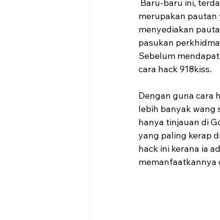
 Baru-baru ini, terdapat banyak pautan muat turun untuk hack 918Kiss Apk tetapi yang 
merupakan pautan ya
menyediakan pauta
pasukan perkhidmat
Sebelum mendapat 
cara hack 918kiss. 
Dengan guna cara h
lebih banyak wang 
hanya tinjauan di G
yang paling kerap d
hack ini kerana ia 
memanfaatkannya d