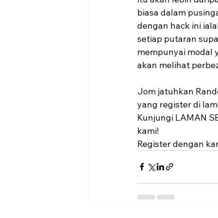
biasa dalam pusing
dengan hack ini ia
setiap putaran sup
mempunyai modal ya
akan melihat perbe
Jom jatuhkan Rand
yang register di l
Kunjungi LAMAN SE
kami!
Register dengan ka