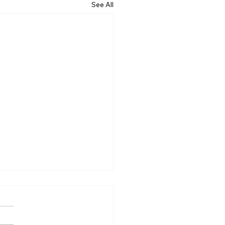
See All