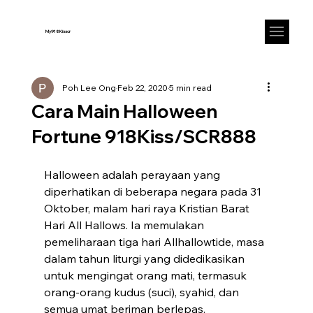
My918Kisscr
Poh Lee Ong
Feb 22, 2020
5 min read
Cara Main Halloween
Fortune 918Kiss/SCR888
Halloween adalah perayaan yang 
diperhatikan di beberapa negara pada 31 
Oktober, malam hari raya Kristian Barat 
Hari All Hallows. Ia memulakan 
pemeliharaan tiga hari Allhallowtide, masa 
dalam tahun liturgi yang didedikasikan 
untuk mengingat orang mati, termasuk 
orang-orang kudus (suci), syahid, dan 
semua umat beriman berlepas.