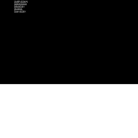
Usability & Design
Guide & Decision
Editorial Policy
Disclaimer
Privacy & Policy
© 2026 by My918Kisscr
™