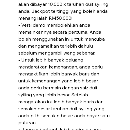
akan dibayar 10,000 x taruhan duit syiling 
anda. Jackpot tertinggi yang boleh anda 
menang ialah RM50,000!
• Versi demo membolehkan anda 
memainkannya secara percuma. Anda 
boleh menggunakan ini untuk mencuba 
dan mengamalkan terlebih dahulu 
sebelum mengambil wang sebenar.
• Untuk lebih banyak peluang 
mendaratkan kemenangan, anda perlu 
mengaktifkan lebih banyak baris dan 
untuk kemenangan yang lebih besar, 
anda perlu bermain dengan saiz duit 
syiling yang lebih besar. Setelah 
mengatakan ini, lebih banyak baris dan 
semakin besar taruhan duit syiling yang 
anda pilih, semakin besar anda bayar satu 
putaran.
• Jangan bertaruh lebih daripada apa 