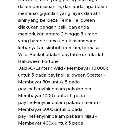
dalam permainan ini, dan anda juga boleh 
memenangi jumlah yang layak dari ahli 
sihir yang berbeza. Tema Halloween 
dilakukan dengan baik, dan anda 
memerlukan antara 2 hingga 5 simbol 
yang hampir sama untuk memenangi 
kebanyakan simbol premium, termasuk 
Wild. Berikut adalah paytable untuk slot 
Halloween Fortune:
Jack-O-Lantern Wild - Membayar 10,000x 
untuk 5 pada paylineHalloween Scatter - 
Membayar 50x untuk 5 pada 
paylinePenyihir dalam pakaian biru - 
Membayar 1000x untuk 5 pada 
paylinePenyihir dalam pakaian merah - 
Membayar 500x untuk 5 pada 
paylinePenyihir dalam pakaian hijau - 
Membayar 400x untuk 5 pada 