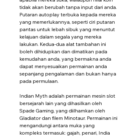
tidak akan berubah tanpa input dari anda.
Putaran autoplay terbuka kepada mereka 
yang memerlukannya, seperti ciri putaran 
pantas untuk lebah sibuk yang menuntut 
kelajuan dalam segala yang mereka 
lakukan. Kedua-dua alat tambahan ini 
boleh dihidupkan dan dimatikan pada 
kemudahan anda, yang bermakna anda 
dapat menyesuaikan permainan anda 
sepanjang pengalaman dan bukan hanya 
pada permulaan.
Indian Myth adalah permainan mesin slot 
bersejarah lain yang dihasilkan oleh 
Spade Gaming, yang diilhamkan oleh 
Gladiator dan filem Minotaur. Permainan ini 
mengandungi antara muka yang 
kompleks termasuk: gajah, penari, India 