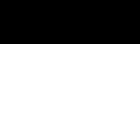
© 2026 by My918Kisscr
™