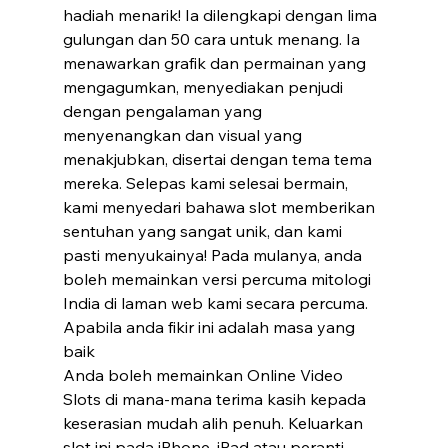
hadiah menarik! Ia dilengkapi dengan lima 
gulungan dan 50 cara untuk menang. Ia 
menawarkan grafik dan permainan yang 
mengagumkan, menyediakan penjudi 
dengan pengalaman yang 
menyenangkan dan visual yang 
menakjubkan, disertai dengan tema tema 
mereka. Selepas kami selesai bermain, 
kami menyedari bahawa slot memberikan 
sentuhan yang sangat unik, dan kami 
pasti menyukainya! Pada mulanya, anda 
boleh memainkan versi percuma mitologi 
India di laman web kami secara percuma. 
Apabila anda fikir ini adalah masa yang 
baik
Anda boleh memainkan Online Video 
Slots di mana-mana terima kasih kepada 
keserasian mudah alih penuh. Keluarkan 
slot ini pada iPhone, iPad atau peranti 