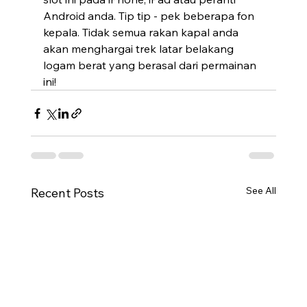
Android anda. Tip tip - pek beberapa fon 
kepala. Tidak semua rakan kapal anda 
akan menghargai trek latar belakang 
logam berat yang berasal dari permainan 
ini!
See All
Recent Posts