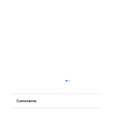
Comments