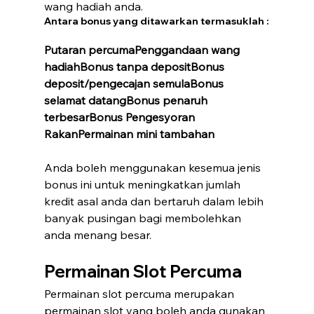
wang hadiah anda.
Antara bonus yang ditawarkan termasuklah :
Putaran percumaPenggandaan wang 
hadiahBonus tanpa depositBonus 
deposit/pengecajan semulaBonus 
selamat datangBonus penaruh 
terbesarBonus Pengesyoran 
RakanPermainan mini tambahan
Anda boleh menggunakan kesemua jenis 
bonus ini untuk meningkatkan jumlah 
kredit asal anda dan bertaruh dalam lebih 
banyak pusingan bagi membolehkan 
anda menang besar.
Permainan Slot Percuma
Permainan slot percuma merupakan 
permainan slot yang boleh anda gunakan 