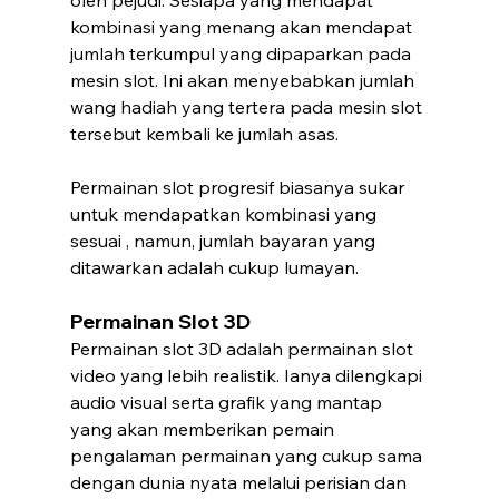
kombinasi yang menang akan mendapat 
jumlah terkumpul yang dipaparkan pada 
mesin slot. Ini akan menyebabkan jumlah 
wang hadiah yang tertera pada mesin slot 
tersebut kembali ke jumlah asas.
Permainan slot progresif biasanya sukar 
untuk mendapatkan kombinasi yang 
sesuai , namun, jumlah bayaran yang 
ditawarkan adalah cukup lumayan.
Permainan Slot 3D
Permainan slot 3D adalah permainan slot 
video yang lebih realistik. Ianya dilengkapi 
audio visual serta grafik yang mantap 
yang akan memberikan pemain 
pengalaman permainan yang cukup sama 
dengan dunia nyata melalui perisian dan 