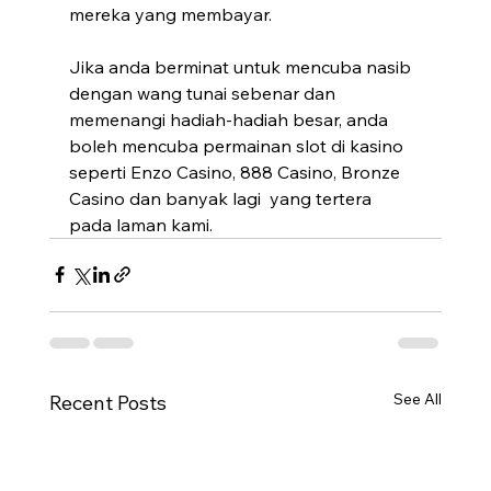
mereka yang membayar.
Jika anda berminat untuk mencuba nasib 
dengan wang tunai sebenar dan 
memenangi hadiah-hadiah besar, anda 
boleh mencuba permainan slot di kasino 
seperti Enzo Casino, 888 Casino, Bronze 
Casino dan banyak lagi  yang tertera 
pada laman kami.
See All
Recent Posts