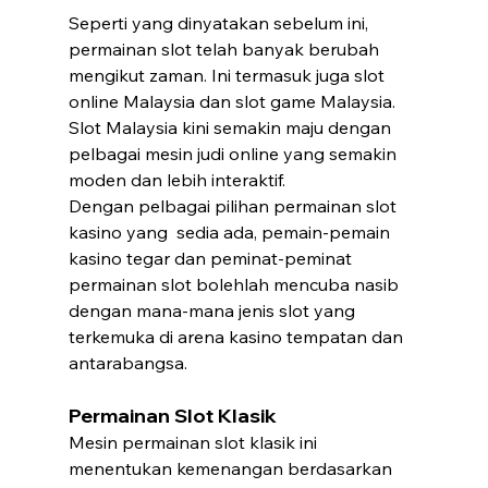
Seperti yang dinyatakan sebelum ini, 
permainan slot telah banyak berubah 
mengikut zaman. Ini termasuk juga slot 
online Malaysia dan slot game Malaysia. 
Slot Malaysia kini semakin maju dengan 
pelbagai mesin judi online yang semakin 
moden dan lebih interaktif.
Dengan pelbagai pilihan permainan slot 
kasino yang  sedia ada, pemain-pemain 
kasino tegar dan peminat-peminat 
permainan slot bolehlah mencuba nasib 
dengan mana-mana jenis slot yang 
terkemuka di arena kasino tempatan dan 
antarabangsa.
Permainan Slot Klasik
Mesin permainan slot klasik ini 
menentukan kemenangan berdasarkan 