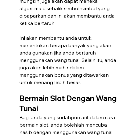
mungkin juga akan dapat meneka 
algoritma disebalik simbol-simbol yang 
dipaparkan dan ini akan membantu anda 
ketika bertaruh.
Ini akan membantu anda untuk 
menentukan berapa banyak yang akan 
anda gunakan jika anda bertaruh 
menggunakan wang tunai. Selain itu, anda 
juga akan lebih mahir dalam 
menggunakan bonus yang ditawarkan 
untuk menang lebih besar.
Bermain Slot Dengan Wang 
Tunai
Bagi anda yang sudahpun arif dalam cara 
bermain slot, anda bolehlah mencuba 
nasib dengan menggunakan wang tunai 