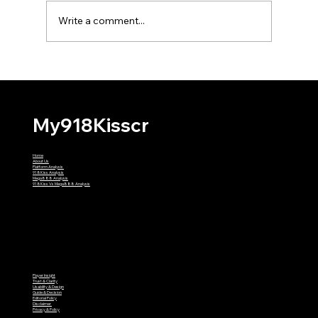
Write a comment...
Why Might My First 918Kiss
Withdrawal Require Extra Verification?
My918Kisscr
Home
About Us
Platform Analysis
918Kiss Analysis
Mega888 Analysis
918Kiss Vs Mega888 Analysis
Player Insight
Trust & Clarity
Usability & Design
Guide & Decision
Editorial Policy
Disclaimer
Privacy & Policy