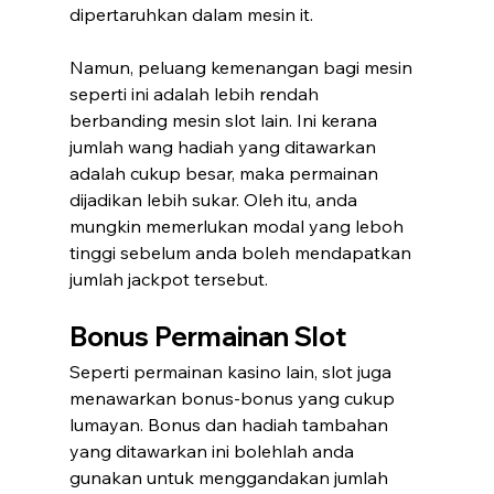
dipertaruhkan dalam mesin it.
Namun, peluang kemenangan bagi mesin 
seperti ini adalah lebih rendah 
berbanding mesin slot lain. Ini kerana 
jumlah wang hadiah yang ditawarkan 
adalah cukup besar, maka permainan 
dijadikan lebih sukar. Oleh itu, anda 
mungkin memerlukan modal yang leboh 
tinggi sebelum anda boleh mendapatkan 
jumlah jackpot tersebut.
Bonus Permainan Slot
Seperti permainan kasino lain, slot juga 
menawarkan bonus-bonus yang cukup 
lumayan. Bonus dan hadiah tambahan 
yang ditawarkan ini bolehlah anda 
gunakan untuk menggandakan jumlah 