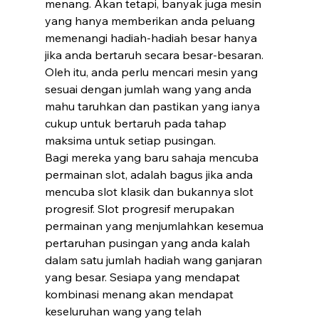
menang. Akan tetapi, banyak juga mesin 
yang hanya memberikan anda peluang 
memenangi hadiah-hadiah besar hanya 
jika anda bertaruh secara besar-besaran. 
Oleh itu, anda perlu mencari mesin yang 
sesuai dengan jumlah wang yang anda 
mahu taruhkan dan pastikan yang ianya 
cukup untuk bertaruh pada tahap 
maksima untuk setiap pusingan.
Bagi mereka yang baru sahaja mencuba 
permainan slot, adalah bagus jika anda 
mencuba slot klasik dan bukannya slot 
progresif. Slot progresif merupakan 
permainan yang menjumlahkan kesemua 
pertaruhan pusingan yang anda kalah 
dalam satu jumlah hadiah wang ganjaran 
yang besar. Sesiapa yang mendapat 
kombinasi menang akan mendapat 
keseluruhan wang yang telah 