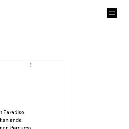
t Paradise 
tkan anda 
inan Percuma, 