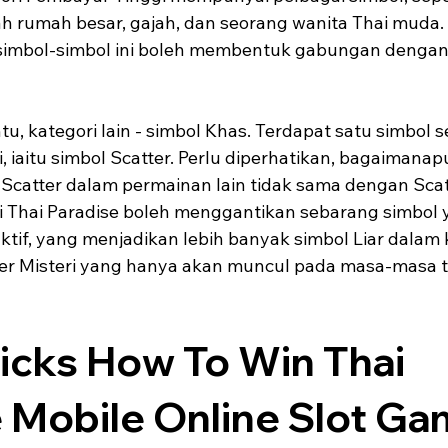
h rumah besar, gajah, dan seorang wanita Thai muda. 
imbol-simbol ini boleh membentuk gabungan dengan h
tu, kategori lain - simbol Khas. Terdapat satu simbol 
, iaitu simbol Scatter. Perlu diperhatikan, bagaimanap
l Scatter dalam permainan lain tidak sama dengan Scat
 di Thai Paradise boleh menggantikan sebarang simbol 
ktif, yang menjadikan lebih banyak simbol Liar dalam 
ter Misteri yang hanya akan muncul pada masa-masa t
ricks How To Win Thai 
 Mobile Online Slot Gam