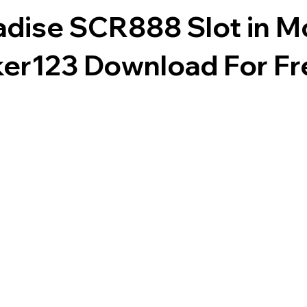
adise SCR888 Slot in Mo
er123 Download For Fr