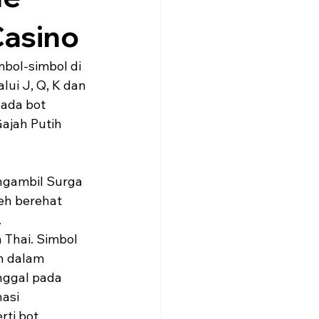
Casino
mbol-simbol di 
ui J, Q, K dan 
pada bot 
ajah Putih 
ngambil Surga 
eh berehat 
.
Thai. Simbol 
n dalam 
nggal pada 
asi 
ti bot 