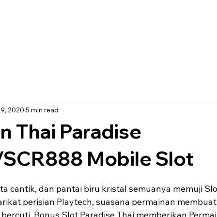
19, 2020
5 min read
n Thai Paradise
/SCR888 Mobile Slot
ta cantik, dan pantai biru kristal semuanya memuji Slo
yarikat perisian Playtech, suasana permainan membua
 bercuti. Bonus Slot Paradise Thai memberikan Perma