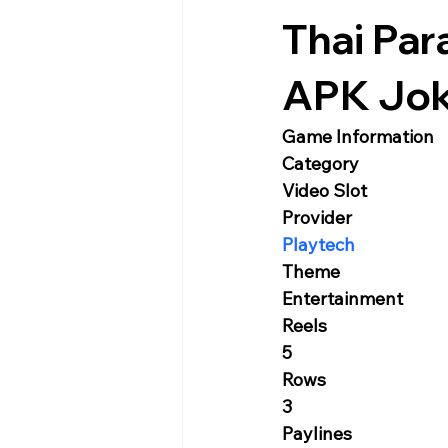
Thai Par
APK Jok
Game Information
Category
Video Slot
Provider
Playtech
Theme
Entertainment
Reels
5
Rows
3
Paylines