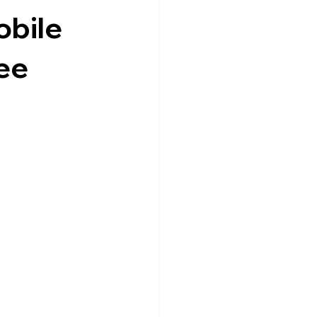
bile 
ee