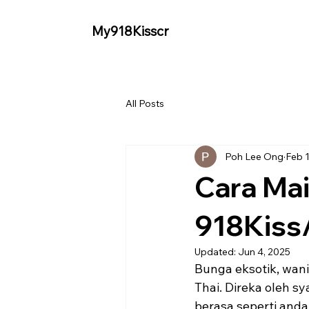
My918Kisscr
All Posts
Poh Lee Ong
Feb 
Cara Mai
918Kiss
Updated:
Jun 4, 2025
Bunga eksotik, wani
Thai. Direka oleh s
berasa seperti anda