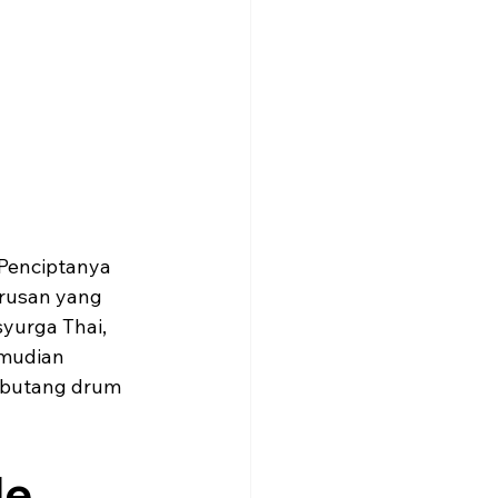
 Penciptanya 
rusan yang 
syurga Thai, 
emudian 
 butang drum 
e 