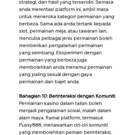
strategi, dan hasil yang tersendiri. Semasa 
anda merentasi platform ini, ambil masa 
untuk meneroka kategori permainan yang 
berbeza. Sama ada anda tertarik kepada 
slot, permainan meja, atau tawaran lain, 
mencuba pelbagai jenis permainan boleh 
memberikan pengalaman permainan 
yang seimbang. Eksperimen dengan 
permainan yang berbeza juga 
membolehkan anda menemui permainan 
yang paling sesuai dengan gaya 
permainan dan bajet anda.
Bahagian 10: Berinteraksi dengan Komuniti
Permainan kasino dalam talian boleh 
menjadi pengalaman sosial, malah dalam 
alam maya. Ramai platform, termasuk 
Pussy888, menawarkan ciri-ciri komuniti 
yang membolehkan pemain berinteraksi, 