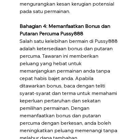
mengurangkan kesan kerugian potensial 
pada satu permainan.
Bahagian 4: Memanfaatkan Bonus dan 
Putaran Percuma Pussy888
Salah satu kelebihan bermain di Pussy888 
adalah ketersediaan bonus dan putaran 
percuma. Tawaran ini memberikan 
peluang yang hebat untuk 
memanjangkan permainan anda tanpa 
cepat habis bajet anda. Apabila 
ditawarkan bonus, baca dengan teliti 
syarat-syarat dan terma untuk memahami 
keperluan pertaruhan dan sekatan 
pemilihan permainan. Dengan 
memanfaatkan bonus dan putaran 
percuma dengan berkesan, anda boleh 
meningkatkan peluang memenangi tanpa 
melabur dana tambahan.