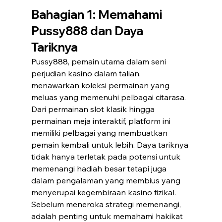
Bahagian 1: Memahami 
Pussy888 dan Daya 
Tariknya
Pussy888, pemain utama dalam seni 
perjudian kasino dalam talian, 
menawarkan koleksi permainan yang 
meluas yang memenuhi pelbagai citarasa. 
Dari permainan slot klasik hingga 
permainan meja interaktif, platform ini 
memiliki pelbagai yang membuatkan 
pemain kembali untuk lebih. Daya tariknya 
tidak hanya terletak pada potensi untuk 
memenangi hadiah besar tetapi juga 
dalam pengalaman yang membius yang 
menyerupai kegembiraan kasino fizikal. 
Sebelum meneroka strategi memenangi, 
adalah penting untuk memahami hakikat 