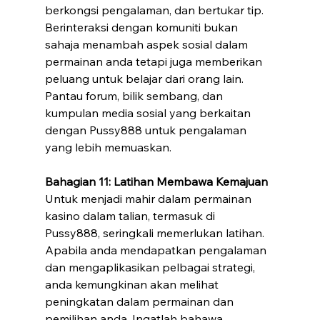
berkongsi pengalaman, dan bertukar tip. 
Berinteraksi dengan komuniti bukan 
sahaja menambah aspek sosial dalam 
permainan anda tetapi juga memberikan 
peluang untuk belajar dari orang lain. 
Pantau forum, bilik sembang, dan 
kumpulan media sosial yang berkaitan 
dengan Pussy888 untuk pengalaman 
yang lebih memuaskan.
Bahagian 11: Latihan Membawa Kemajuan
Untuk menjadi mahir dalam permainan 
kasino dalam talian, termasuk di 
Pussy888, seringkali memerlukan latihan. 
Apabila anda mendapatkan pengalaman 
dan mengaplikasikan pelbagai strategi, 
anda kemungkinan akan melihat 
peningkatan dalam permainan dan 
pemilihan anda. Ingatlah bahawa 