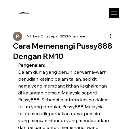
My918Kisscr
Poh Lee Ong
Sep 6, 2023
6 min read
Cara Memenangi Pussy888
Dengan RM10
Pengenalan:
Dalam dunia yang penuh berwarna-warni 
perjudian kasino dalam talian, sedikit 
nama yang membangkitkan keghairahan 
di kalangan pemain Malaysia seperti 
Pussy888. Sebagai platform kasino dalam 
talian yang popular, Pussy888 Malaysia 
telah menarik perhatian ramai pemain 
yang mencari hiburan yang mendebarkan 
dan peluang untuk memenangi wang 