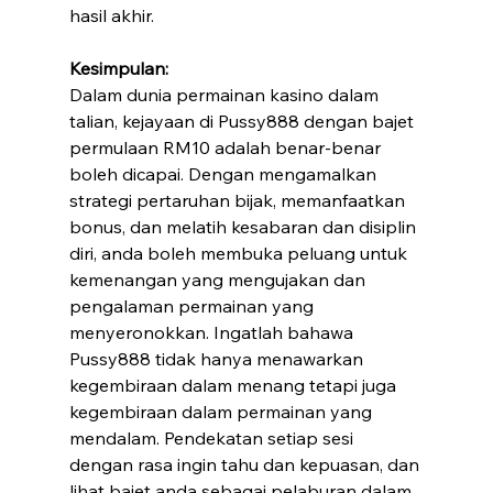
hasil akhir.
Kesimpulan:
Dalam dunia permainan kasino dalam 
talian, kejayaan di Pussy888 dengan bajet 
permulaan RM10 adalah benar-benar 
boleh dicapai. Dengan mengamalkan 
strategi pertaruhan bijak, memanfaatkan 
bonus, dan melatih kesabaran dan disiplin 
diri, anda boleh membuka peluang untuk 
kemenangan yang mengujakan dan 
pengalaman permainan yang 
menyeronokkan. Ingatlah bahawa 
Pussy888 tidak hanya menawarkan 
kegembiraan dalam menang tetapi juga 
kegembiraan dalam permainan yang 
mendalam. Pendekatan setiap sesi 
dengan rasa ingin tahu dan kepuasan, dan 
lihat bajet anda sebagai pelaburan dalam 