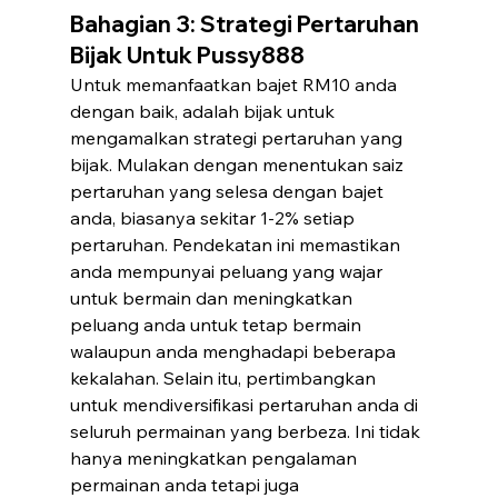
Bahagian 3: Strategi Pertaruhan 
Bijak Untuk Pussy888
Untuk memanfaatkan bajet RM10 anda 
dengan baik, adalah bijak untuk 
mengamalkan strategi pertaruhan yang 
bijak. Mulakan dengan menentukan saiz 
pertaruhan yang selesa dengan bajet 
anda, biasanya sekitar 1-2% setiap 
pertaruhan. Pendekatan ini memastikan 
anda mempunyai peluang yang wajar 
untuk bermain dan meningkatkan 
peluang anda untuk tetap bermain 
walaupun anda menghadapi beberapa 
kekalahan. Selain itu, pertimbangkan 
untuk mendiversifikasi pertaruhan anda di 
seluruh permainan yang berbeza. Ini tidak 
hanya meningkatkan pengalaman 
permainan anda tetapi juga 