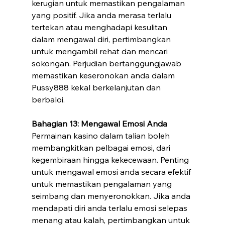
kerugian untuk memastikan pengalaman 
yang positif. Jika anda merasa terlalu 
tertekan atau menghadapi kesulitan 
dalam mengawal diri, pertimbangkan 
untuk mengambil rehat dan mencari 
sokongan. Perjudian bertanggungjawab 
memastikan keseronokan anda dalam 
Pussy888 kekal berkelanjutan dan 
berbaloi.
Bahagian 13: Mengawal Emosi Anda
Permainan kasino dalam talian boleh 
membangkitkan pelbagai emosi, dari 
kegembiraan hingga kekecewaan. Penting 
untuk mengawal emosi anda secara efektif 
untuk memastikan pengalaman yang 
seimbang dan menyeronokkan. Jika anda 
mendapati diri anda terlalu emosi selepas 
menang atau kalah, pertimbangkan untuk 