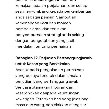
kemajuan adalah perjalanan, dan setiap 
sesi menyumbang kepada perkembangan 
anda sebagai pemain. Sambutlah 
kemenangan kecil dan momen 
pembelajaran, dan teruskan 
penyempurnaan strategi anda seiring 
dengan pengetahuan yang lebih 
mendalam tentang permainan.
Bahagian 12: Perjudian Bertanggungjawab 
untuk Kesan yang Berkekalan
Asas kepada pengalaman permainan 
yang berjaya terletak dalam amalan 
perjudian yang bertanggungjawab. 
Sentiasa utamakan hiburan dan 
keseronokan daripada keuntungan 
kewangan. Tetapkan had yang jelas bagi 
masa dan wang, dan elakkan mengejar 