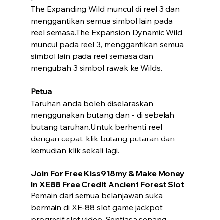
The Expanding Wild muncul di reel 3 dan 
menggantikan semua simbol lain pada 
reel semasa.The Expansion Dynamic Wild 
muncul pada reel 3, menggantikan semua 
simbol lain pada reel semasa dan 
mengubah 3 simbol rawak ke Wilds.
Petua
Taruhan anda boleh diselaraskan 
menggunakan butang dan - di sebelah 
butang taruhan.Untuk berhenti reel 
dengan cepat, klik butang putaran dan 
kemudian klik sekali lagi.
Join For Free Kiss918my & Make Money 
In XE88 Free Credit Ancient Forest Slot
Pemain dari semua belanjawan suka 
bermain di XE-88 slot game jackpot 
progresif slot video. Sentiasa senang 