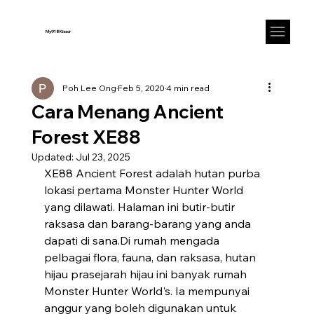
My918Kisscr
Poh Lee Ong
Feb 5, 2020
4 min read
Cara Menang Ancient
Forest XE88
Updated:
Jul 23, 2025
XE88 Ancient Forest adalah hutan purba 
lokasi pertama Monster Hunter World 
yang dilawati. Halaman ini butir-butir 
raksasa dan barang-barang yang anda 
dapati di sana.Di rumah mengada 
pelbagai flora, fauna, dan raksasa, hutan 
hijau prasejarah hijau ini banyak rumah 
Monster Hunter World's. Ia mempunyai 
anggur yang boleh digunakan untuk 