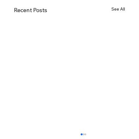
See All
Recent Posts