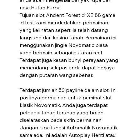
rasa Hutan Purba.
Tujuan slot Ancient Forest di XE 88 game 
id test kami mendedahkan permainan 
yang kelihatan seperti ia telah datang 
langsung dari kasino tanah. Permainan ini 
menggunakan jingle Novomatic biasa 
yang bermain sebagai putaran reel. 
Terdapat juga kesan bunyi perayaan yang 
menendang selepas anda dapat berjaya 
dengan putaran wang sebenar.
Terdapat jumlah 50 payline dalam slot. Ini 
pastinya permainan untuk peminat slot 
klasik Novomatik. Anda juga terdapat 
pelbagai tahap taruhan yang boleh 
diselaraskan pada skrin permainan. 
Jangan lupa fungsi Automatik Novomatik 
sama ada. Ini adalah Autoplay Henti atau 