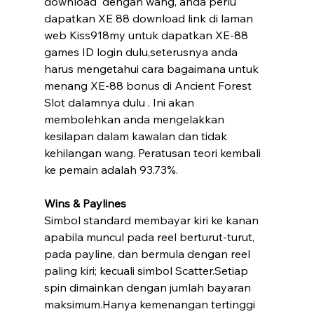
download  dengan wang, anda perlu 
dapatkan XE 88 download link di laman 
web Kiss918my untuk dapatkan XE-88 
games ID login dulu,seterusnya anda 
harus mengetahui cara bagaimana untuk 
menang XE-88 bonus di Ancient Forest 
Slot dalamnya dulu . Ini akan 
membolehkan anda mengelakkan 
kesilapan dalam kawalan dan tidak 
kehilangan wang. Peratusan teori kembali 
ke pemain adalah 93.73%.
Wins & Paylines
Simbol standard membayar kiri ke kanan 
apabila muncul pada reel berturut-turut, 
pada payline, dan bermula dengan reel 
paling kiri; kecuali simbol Scatter.Setiap 
spin dimainkan dengan jumlah bayaran 
maksimum.Hanya kemenangan tertinggi 