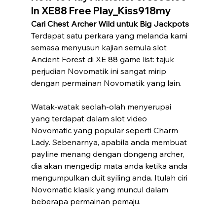
In XE88 Free Play_Kiss918my
Cari Chest Archer Wild untuk Big Jackpots
Terdapat satu perkara yang melanda kami 
semasa menyusun kajian semula slot 
Ancient Forest di XE 88 game list: tajuk 
perjudian Novomatik ini sangat mirip 
dengan permainan Novomatik yang lain.
Watak-watak seolah-olah menyerupai 
yang terdapat dalam slot video 
Novomatic yang popular seperti Charm 
Lady. Sebenarnya, apabila anda membuat 
payline menang dengan dongeng archer, 
dia akan mengedip mata anda ketika anda 
mengumpulkan duit syiling anda. Itulah ciri 
Novomatic klasik yang muncul dalam 
beberapa permainan pemaju.