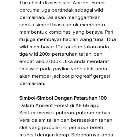
The chest di mesin slot Ancient Forest 
percuma juga bertindak sebagai wild 
permainan. Dia akan menggantikan 
semua simbol biasa untuk membantu 
membentuk kombinasi yang berjaya. Peri 
itu juga membayar hadiah wang tunai. Dua 
wild membayar 10x taruhan talian anda, 
tiga wild 200x pertaruhan talian, dan 
empat wild 2,000x. Jika anda mendarat 
lima wild pada payline yang aktif, anda 
akan membeli jackpot progresif gergasi 
permainan.
Simbol-Simbol Dengan Petaruhan 100
Dalam Ancient Forest di XE 88 app, 
Scatter memicu putaran-putaran bebas. 
Versi dalam talian dan berasaskan tanah 
slot yang popular ini, penabur boleh 
muncul dengan kerap. Sebenarnya, anda 