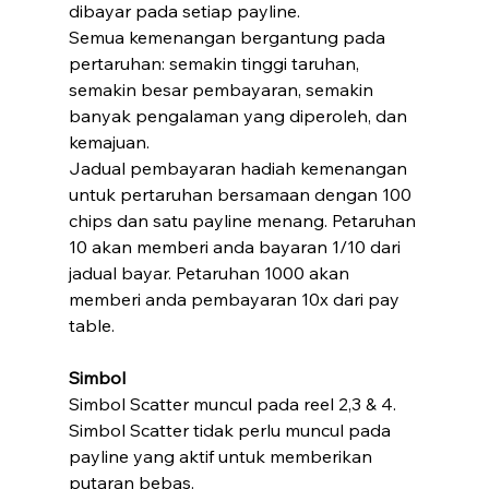
dibayar pada setiap payline.
Semua kemenangan bergantung pada 
pertaruhan: semakin tinggi taruhan, 
semakin besar pembayaran, semakin 
banyak pengalaman yang diperoleh, dan 
kemajuan.
Jadual pembayaran hadiah kemenangan 
untuk pertaruhan bersamaan dengan 100 
chips dan satu payline menang. Petaruhan 
10 akan memberi anda bayaran 1/10 dari 
jadual bayar. Petaruhan 1000 akan 
memberi anda pembayaran 10x dari pay 
table.
Simbol
Simbol Scatter muncul pada reel 2,3 & 4. 
Simbol Scatter tidak perlu muncul pada 
payline yang aktif untuk memberikan 
putaran bebas.