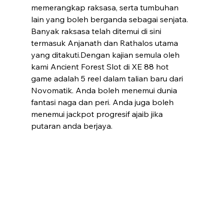
memerangkap raksasa, serta tumbuhan 
lain yang boleh berganda sebagai senjata. 
Banyak raksasa telah ditemui di sini 
termasuk Anjanath dan Rathalos utama 
yang ditakuti.Dengan kajian semula oleh 
kami Ancient Forest Slot di XE 88 hot 
game adalah 5 reel dalam talian baru dari 
Novomatik. Anda boleh menemui dunia 
fantasi naga dan peri. Anda juga boleh 
menemui jackpot progresif ajaib jika 
putaran anda berjaya.