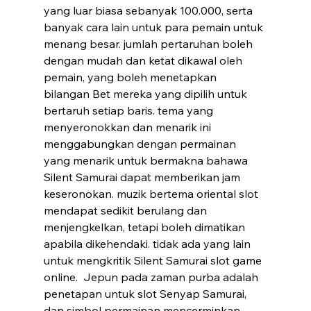
yang luar biasa sebanyak 100.000, serta 
banyak cara lain untuk para pemain untuk 
menang besar. jumlah pertaruhan boleh 
dengan mudah dan ketat dikawal oleh 
pemain, yang boleh menetapkan 
bilangan Bet mereka yang dipilih untuk 
bertaruh setiap baris. tema yang 
menyeronokkan dan menarik ini 
menggabungkan dengan permainan 
yang menarik untuk bermakna bahawa 
Silent Samurai dapat memberikan jam 
keseronokan. muzik bertema oriental slot 
mendapat sedikit berulang dan 
menjengkelkan, tetapi boleh dimatikan 
apabila dikehendaki. tidak ada yang lain 
untuk mengkritik Silent Samurai slot game 
online.  Jepun pada zaman purba adalah 
penetapan untuk slot Senyap Samurai, 
dan simbol permainan mencerminkan 