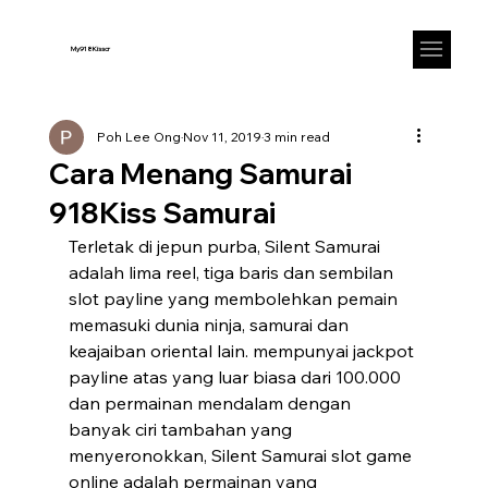
My918Kisscr
Poh Lee Ong
Nov 11, 2019
3 min read
Cara Menang Samurai
918Kiss Samurai
Terletak di jepun purba, Silent Samurai 
adalah lima reel, tiga baris dan sembilan 
slot payline yang membolehkan pemain 
memasuki dunia ninja, samurai dan 
keajaiban oriental lain. mempunyai jackpot 
payline atas yang luar biasa dari 100.000 
dan permainan mendalam dengan 
banyak ciri tambahan yang 
menyeronokkan, Silent Samurai slot game 
online adalah permainan yang 