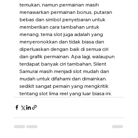
temukan, namun permainan masih 
menawarkan permainan bonus, putaran 
bebas dan simbol penyebaran untuk 
memberikan cara tambahan untuk 
menang. tema slot juga adalah yang 
menyeronokkan dan tidak biasa dan 
diperluaskan dengan baik di semua ciri 
dan grafik permainan. Apa lagi, walaupun 
terdapat banyak ciri tambahan, Silent 
Samurai masih menjadi slot mudah dan 
mudah untuk difahami dan dimainkan. 
sedikit sangat pemain yang mengkritik 
tentang slot lima reel yang luar biasa ini. 