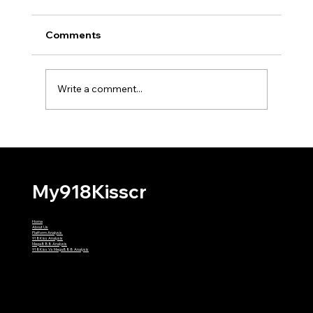
Comments
Write a comment...
Why Might My First 918Kiss
Withdrawal Require Extra Verification?
My918Kisscr
Home
About Us
Platform Analysis
918Kiss Analysis
Mega888 Analysis
918Kiss Vs Mega888 Analysis