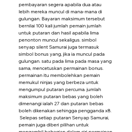
pembayaran segera apabila dua atau 
lebih mereka muncul di mana-mana di 
gulungan. Bayaran maksimum tersebut 
bernilai 100 kali jumlah pemain jumlah 
untuk putaran dan hasil apabila lima 
penonton muncul sekaligus. simbol 
senyap silent Samurai juga termasuk 
simbol bonus yang, jika ia muncul pada 
gulungan. satu pada lima pada masa yang 
sama, mencetuskan permainan bonus. 
permainan itu membolehkan pemain 
memukul ninjas yang berbeza untuk 
mengumpul putaran percuma. jumlah 
maksimum putaran bebas yang boleh 
dimenangi ialah 27 dan putaran bebas 
boleh dikenakan sehingga pengganda x8. 
 Selepas setiap putaran Senyap Samurai, 
pemain juga diberi pilihan untuk 
mengambil bahagian dalam ciri permainan 