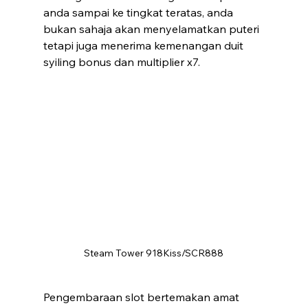
anda sampai ke tingkat teratas, anda 
bukan sahaja akan menyelamatkan puteri 
tetapi juga menerima kemenangan duit 
syiling bonus dan multiplier x7.
Steam Tower 918Kiss/SCR888
Pengembaraan slot bertemakan amat 