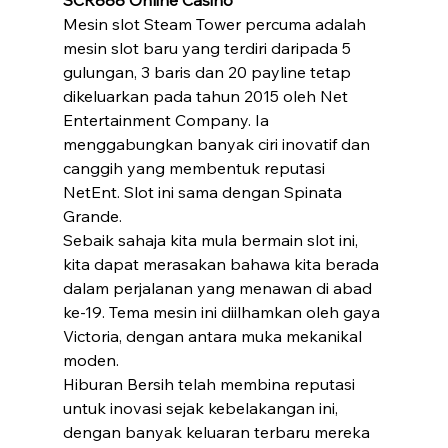
SCR888 Online Casino
Mesin slot Steam Tower percuma adalah 
mesin slot baru yang terdiri daripada 5 
gulungan, 3 baris dan 20 payline tetap 
dikeluarkan pada tahun 2015 oleh Net 
Entertainment Company. Ia 
menggabungkan banyak ciri inovatif dan 
canggih yang membentuk reputasi 
NetEnt. Slot ini sama dengan Spinata 
Grande.
Sebaik sahaja kita mula bermain slot ini, 
kita dapat merasakan bahawa kita berada 
dalam perjalanan yang menawan di abad 
ke-19. Tema mesin ini diilhamkan oleh gaya 
Victoria, dengan antara muka mekanikal 
moden.
Hiburan Bersih telah membina reputasi 
untuk inovasi sejak kebelakangan ini, 
dengan banyak keluaran terbaru mereka 