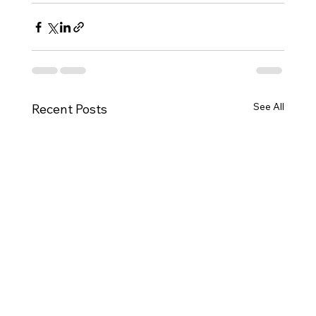
See All
Recent Posts