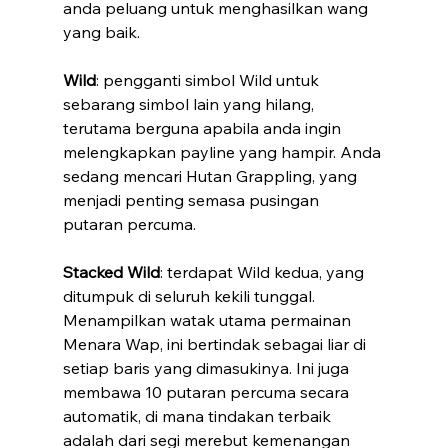
anda peluang untuk menghasilkan wang 
yang baik.
Wild
: pengganti simbol Wild untuk 
sebarang simbol lain yang hilang, 
terutama berguna apabila anda ingin 
melengkapkan payline yang hampir. Anda 
sedang mencari Hutan Grappling, yang 
menjadi penting semasa pusingan 
putaran percuma.
Stacked Wild
: terdapat Wild kedua, yang 
ditumpuk di seluruh kekili tunggal. 
Menampilkan watak utama permainan 
Menara Wap, ini bertindak sebagai liar di 
setiap baris yang dimasukinya. Ini juga 
membawa 10 putaran percuma secara 
automatik, di mana tindakan terbaik 
adalah dari segi merebut kemenangan 