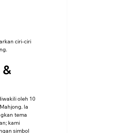
an ciri-ciri 
ng.
 & 
wakili oleh 10 
Mahjong. Ia 
ngkan tema 
an; kami 
ngan simbol 