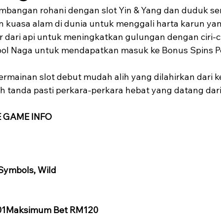
bangan rohani dengan slot Yin & Yang dan duduk sem
kuasa alam di dunia untuk menggali harta karun yang
 dari api untuk meningkatkan gulungan dengan ciri-ci
bol Naga untuk mendapatkan masuk ke Bonus Spins 
ermainan slot debut mudah alih yang dilahirkan dari 
ah tanda pasti perkara-perkara hebat yang datang dar
E GAME INFO
 Symbols, Wild
01Maksimum Bet RM120