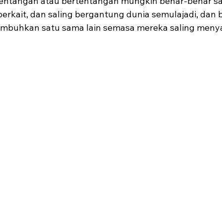
entangan atau bertentangan mungkin benar-benar sa
berkait, dan saling bergantung dunia semulajadi, dan
mbuhkan satu sama lain semasa mereka saling meny