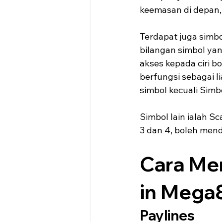
keemasan di depan,
Terdapat juga simbo
bilangan simbol ya
akses kepada ciri bo
berfungsi sebagai 
simbol kecuali Simb
Simbol lain ialah Sc
3 dan 4, boleh men
Cara Men
in Mega
Paylines