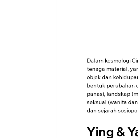
Dalam kosmologi Ci
tenaga material, ya
objek dan kehidupan.
bentuk perubahan d
panas), landskap (
seksual (wanita dan
dan sejarah sosiopo
Ying & Y