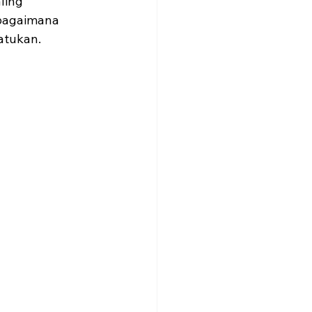
ling 
 bagaimana 
atukan.