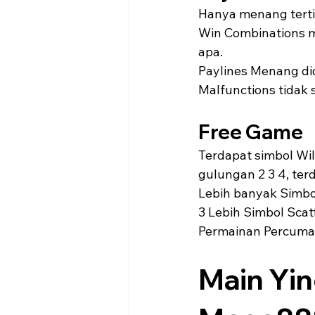
Hanya menang tertin
Win Combinations m
apa.
Paylines Menang did
Malfunctions tidak
Free Game
Terdapat simbol Wil
gulungan 2 3 4, te
Lebih banyak Simbo
3 Lebih Simbol Sca
Permainan Percuma
Main Yin