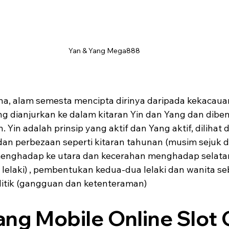
Yan & Yang Mega888
na, alam semesta mencipta dirinya daripada kekacaua
ng dianjurkan ke dalam kitaran Yin dan Yang dan dibe
 Yin adalah prinsip yang aktif dan Yang aktif, dilihat
an perbezaan seperti kitaran tahunan (musim sejuk 
menghadap ke utara dan kecerahan menghadap selatan
 lelaki) , pembentukan kedua-dua lelaki dan wanita se
litik (gangguan dan ketenteraman)
ang Mobile Online Slot