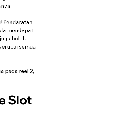
nnya.
g! Pendaratan 
nda mendapat 
juga boleh 
nyerupai semua 
a pada reel 2, 
 Slot 