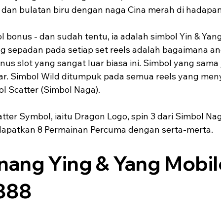
 dan bulatan biru dengan naga Cina merah di hadapa
l bonus - dan sudah tentu, ia adalah simbol Yin & Yan
ng sepadan pada setiap set reels adalah bagaimana a
nus slot yang sangat luar biasa ini. Simbol yang sama 
liar. Simbol Wild ditumpuk pada semua reels yang me
ol Scatter (Simbol Naga).
atter Symbol, iaitu Dragon Logo, spin 3 dari Simbol Nag
dapatkan 8 Permainan Percuma dengan serta-merta.
ang Ying & Yang Mobile
888