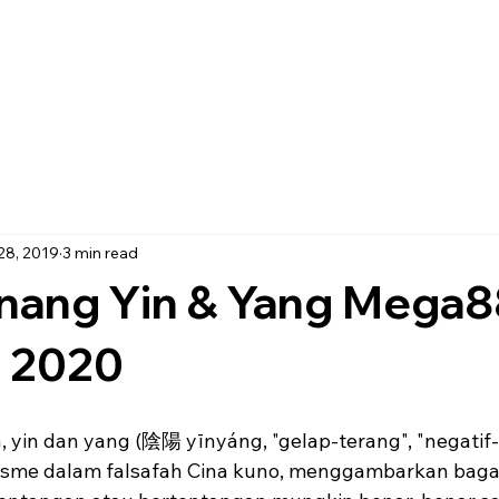
28, 2019
3 min read
nang Yin & Yang Mega
a 2020
, yin dan yang (陰陽 yīnyáng, "gelap-terang", "negatif-p
isme dalam falsafah Cina kuno, menggambarkan bag