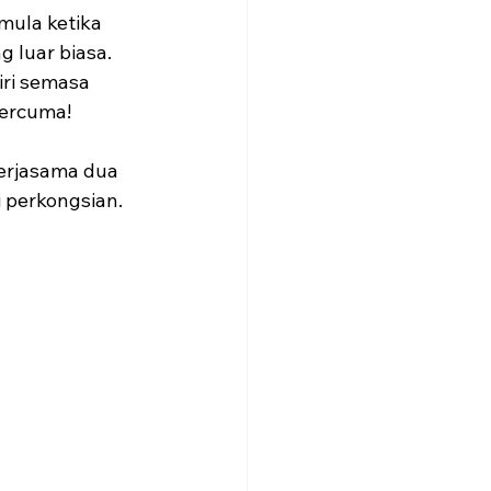
ula ketika 
 luar biasa. 
ri semasa 
Percuma!
kerjasama dua 
i perkongsian.