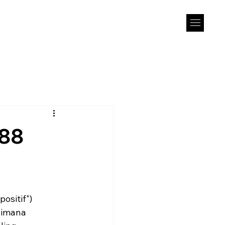
888
ositif") 
aimana 