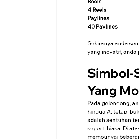
Reels
4 Reels
Paylines
40 Paylines
Sekiranya anda sent
yang inovatif, anda
Simbol-S
Yang Mob
Pada gelendong, and
hingga A, tetapi bu
adalah sentuhan te
seperti biasa. Di a
mempunyai beberapa