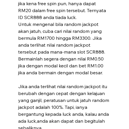
jika kena free spin pun, hanya dapat 
RM20 dalam free spin tersebut. Ternyata 
ID SCR888 anda tiada luck.
Untuk mengenal bila random jackpot 
akan jatuh, cuba cari nilai random yang 
bermula RM1700 hingga RM3300. Jika 
anda terlihat nilai random jackpot 
tersebut pada mana-mana slot SCR888. 
Bermainlah segera dengan nilai RM0.50 
jika dengan modal kecil dan bet RM1.00 
jika anda bermain dengan modal besar.
Jika anda terlihat nilai random jackpot itu 
berubah dengan cepat dengan kelajuan 
yang ganjil, peratusan untuk jatuh random 
jackpot adalah 100%. Tapi, ianya 
bergantung kepada luck anda, kalau anda 
ada luck,anda akan dapat dan begitulah 
sebaliknya.