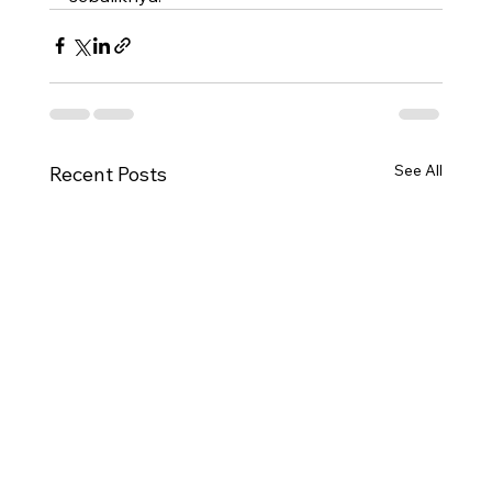
See All
Recent Posts