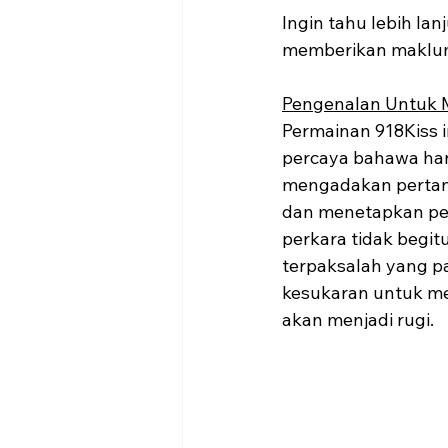
Ingin tahu lebih la
memberikan makluma
Pengenalan Untuk 
Permainan 918Kiss i
percaya bahawa han
mengadakan pertand
dan menetapkan pe
perkara tidak begi
terpaksalah yang p
kesukaran untuk m
akan menjadi rugi. 