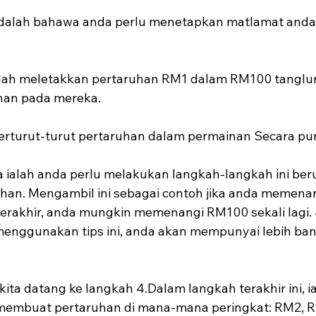
dalah bahawa anda perlu menetapkan matlamat anda 
lah meletakkan pertaruhan RM1 dalam RM100 tanglu
han pada mereka.
berturut-turut pertaruhan dalam permainan Secara pur
 ialah anda perlu melakukan langkah-langkah ini ber
han. Mengambil ini sebagai contoh jika anda memena
rakhir, anda mungkin memenangi RM100 sekali lagi. 
 menggunakan tips ini, anda akan mempunyai lebih ba
kita datang ke langkah 4.Dalam langkah terakhir ini, 
membuat pertaruhan di mana-mana peringkat: RM2, RM