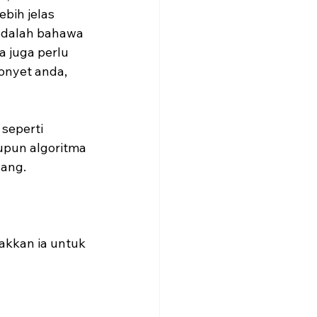
bih jelas 
adalah bahawa 
 juga perlu 
nyet anda, 
seperti 
upun algoritma 
wang.
kkan ia untuk 