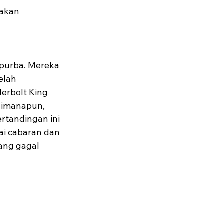
 akan 
 purba. Mereka 
elah 
erbolt King 
aimanapun, 
rtandingan ini 
i cabaran dan 
ng gagal 