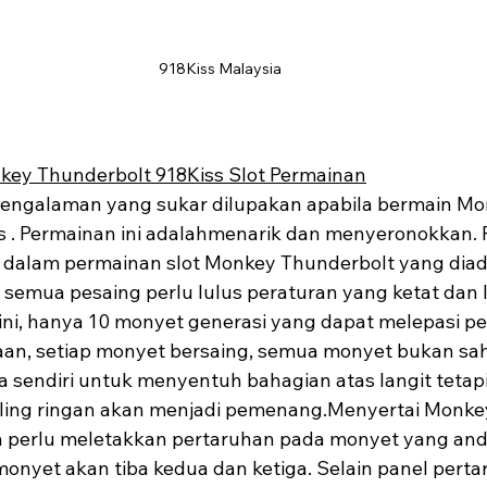
918Kiss Malaysia 
ey Thunderbolt 918Kiss Slot Permainan
engalaman yang sukar dilupakan apabila bermain Mo
s . Permainan ini adalahmenarik dan menyeronokkan.
dalam permainan slot Monkey Thunderbolt yang diada
 semua pesaing perlu lulus peraturan yang ketat dan l
ni, hanya 10 monyet generasi yang dapat melepasi p
an, setiap monyet bersaing, semua monyet bukan saha
 sendiri untuk menyentuh bahagian atas langit tetap
ling ringan akan menjadi pemenang.Menyertai Monke
a perlu meletakkan pertaruhan pada monyet yang and
nyet akan tiba kedua dan ketiga. Selain panel perta