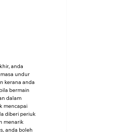
hir, anda 
emasa undur 
an kerana anda 
bila bermain 
an dalam 
k mencapai 
 diberi periuk 
n menarik 
as, anda boleh 