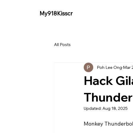
My918Kisscr
All Posts
Poh Lee Ong
Mar 
Hack Gi
Thunderb
Updated:
Aug 18, 2025
Monkey Thunderbolt