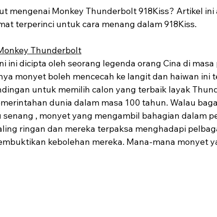
njut mengenai Monkey Thunderbolt 918Kiss? Artikel ini
t terperinci untuk cara menang dalam 918Kiss. 
Monkey Thunderbolt
ni ini dicipta oleh seorang legenda orang Cina di masa
ya monyet boleh mencecah ke langit dan haiwan ini t
ingan untuk memilih calon yang terbaik layak Thund
merintahan dunia dalam masa 100 tahun. Walau bag
tu senang , monyet yang mengambil bahagian dalam pe
aling ringan dan mereka terpaksa menghadapi pelbaga
embuktikan kebolehan mereka. Mana-mana monyet ya