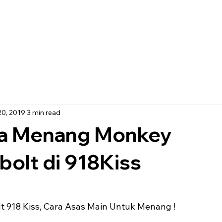
20, 2019
3 min read
la Menang Monkey
olt di 918Kiss
 918 Kiss, Cara Asas Main Untuk Menang ! 