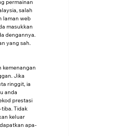
ang permainan 
laysia, salah 
ah laman web 
nda masukkan 
da dengannya. 
an yang sah.
ah kemenangan 
gan. Jika 
 ringgit, ia 
lu anda 
ekod prestasi 
iba. Tidak 
kan keluar 
dapatkan apa-