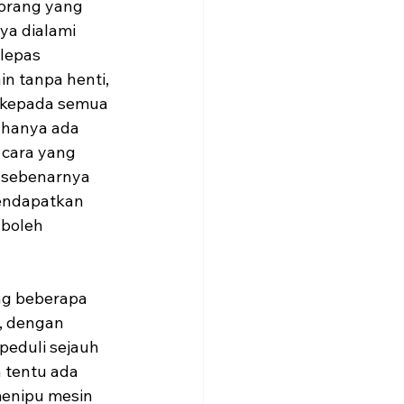
 orang yang 
ya dialami 
lepas 
n tanpa henti, 
n kepada semua 
 hanya ada 
cara yang 
 sebenarnya 
mendapatkan 
 boleh 
ng beberapa 
, dengan 
peduli sejauh 
 tentu ada 
menipu mesin 