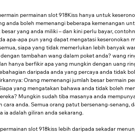
ermain permainan slot 918Kiss hanya untuk keseron
ng anda boleh memenangi beberapa kemenangan unt
t besar yang anda miliki – dan kini perlu bayar, contoh
ada apa-apa pun yang dapat mengatasi keseronokan me
semua, siapa yang tidak memerlukan lebih banyak wa
 dengan tambahan wang dalam poket anda? wang ring
 dan hanya berfikir apa yang mungkin dengan uang rin
ebahagian daripada anda yang percaya anda tidak bo
fikirkannya: Orang memenangi jumlah besar bermain pe
. Siapa yang mengatakan bahawa anda tidak boleh menj
ereka? Mungkin sudah tiba masanya anda mempunyai 
 cara anda. Semua orang patut bersenang-senang, 
a ia adalah giliran anda sekarang.
ermainan slot 918kiss lebih daripada sekadar menun