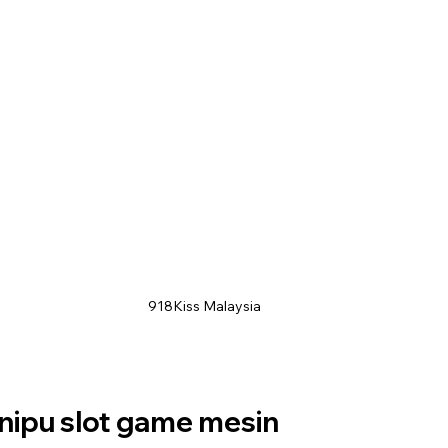
918Kiss Malaysia
enipu slot game mesin