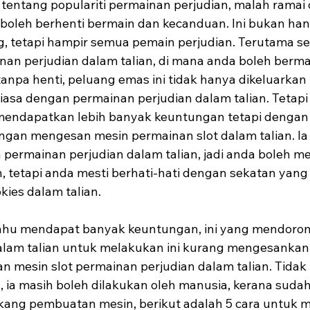
tentang populariti permainan perjudian, malah ramai
boleh berhenti bermain dan kecanduan. Ini bukan han
, tetapi hampir semua pemain perjudian. Terutama se
n perjudian dalam talian, di mana anda boleh bermai
tanpa henti, peluang emas ini tidak hanya dikeluarka
asa dengan permainan perjudian dalam talian. Tetapi
mendapatkan lebih banyak keuntungan tetapi dengan 
gan mengesan mesin permainan slot dalam talian. Ia
 permainan perjudian dalam talian, jadi anda boleh 
, tetapi anda mesti berhati-hati dengan sekatan yang
kies dalam talian.
ahu mendapat banyak keuntungan, ini yang mendoro
alam talian untuk melakukan ini kurang mengesankan
mesin slot permainan perjudian dalam talian. Tidak 
 ia masih boleh dilakukan oleh manusia, kerana sudah
akang pembuatan mesin, berikut adalah 5 cara untuk 