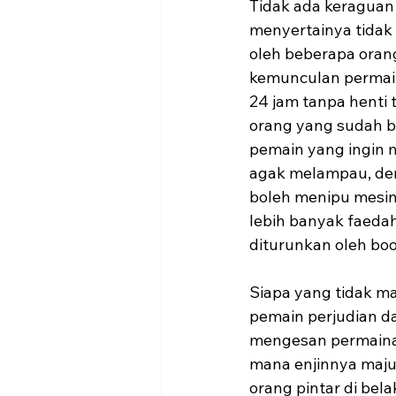
Tidak ada keraguan 
menyertainya tidak 
oleh beberapa orang
kemunculan permaina
24 jam tanpa henti 
orang yang sudah bi
pemain yang ingin 
agak melampau, den
boleh menipu mesin
lebih banyak faedah
diturunkan oleh boo
Siapa yang tidak m
pemain perjudian d
mengesan permainan 
mana enjinnya maju,
orang pintar di bel