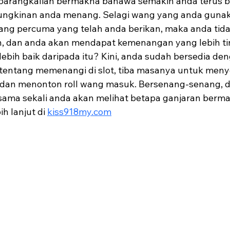
arangkalian bermakna bahawa semakin anda terus b
ngkinan anda menang. Selagi wang yang anda gunak
ng percuma yang telah anda berikan, maka anda tida
, dan anda akan mendapat kemenangan yang lebih ti
ebih baik daripada itu? Kini, anda sudah bersedia de
entang memenangi di slot, tiba masanya untuk menye
n dan menonton roll wang masuk. Bersenang-senang, 
ama sekali anda akan melihat betapa ganjaran bermai
h lanjut di 
kiss918my.com