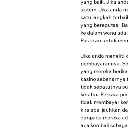
yang baik. Jika and
sistem. Jika anda m
satu langkah terbai
yang bereputasi. B
ke dalam wang adal
Pastikan untuk mem
Jika anda meneliti 
pembayarannya. Ser
yang mereka berikan
kasino sebenarnya t
tidak sepatutnya su
ketahui. Perkara pe
tidak membayar kem
kira apa, jauhkan d
daripada mereka a
apa kembali sebagai