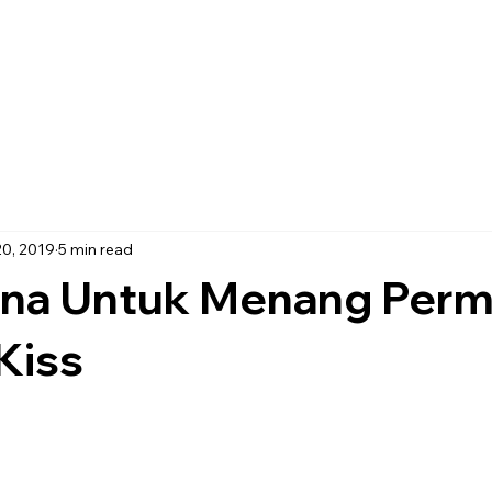
20, 2019
5 min read
na Untuk Menang Perm
Kiss