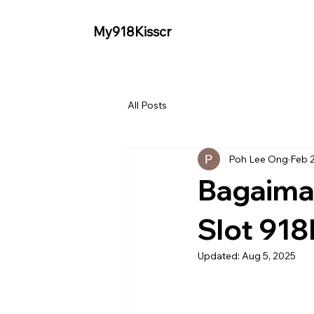
My918Kisscr
All Posts
Poh Lee Ong
Feb 
Bagaima
Slot 918
Updated:
Aug 5, 2025