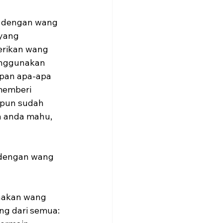
 dengan wang 
yang 
rikan wang 
enggunakan 
mpan apa-apa 
memberi 
upun sudah 
a anda mahu, 
 dengan wang 
nakan wang 
ng dari semua: 