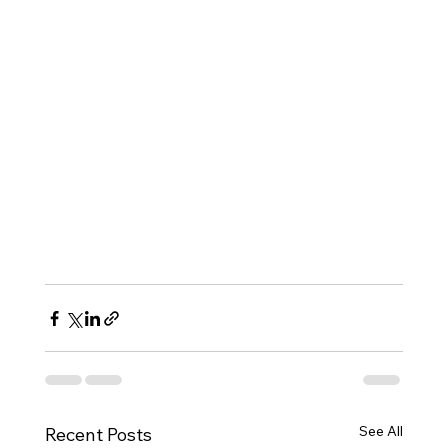
See All
Recent Posts