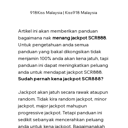
918Kiss Malaysia | Kiss918 Malaysia 
Artikel ini akan memberikan panduan 
bagaimana nak 
menang jackpot SCR888
. 
Untuk pengetahuan anda semua 
panduan yang bakal dikongsikan tidak 
menjamin 100% anda akan kena jatuh, tapi 
panduan ini dapat meningkatkan peluang 
anda untuk mendapat jackpot SCR888.
Sudah pernah kena jackpot SCR888?
Jackpot akan jatuh secara rawak ataupun 
random. Tidak kira random jackpot, minor 
jackpot, major jackpot mahupun 
progressive jackpot. Tetapi panduan ini 
sedikit sebanyak mencerahkan peluang 
anda untuk kena jackpot. Bagaimanakah 