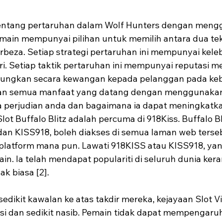
tentang pertaruhan dalam Wolf Hunters dengan meng
emain mempunyai pilihan untuk memilih antara dua tek
beza. Setiap strategi pertaruhan ini mempunyai kele
i. Setiap taktik pertaruhan ini mempunyai reputasi 
tungkan secara kewangan kepada pelanggan pada ke
an semua manfaat yang datang dengan menggunakan
a perjudian anda dan bagaimana ia dapat meningkatk
ot Buffalo Blitz adalah percuma di 918Kiss. Buffalo Bl
dan KISS918, boleh diakses di semua laman web terse
platform mana pun. Lawati 918KISS atau KISS918, yan
n. Ia telah mendapat populariti di seluruh dunia keran
k biasa [2].
edikit kawalan ke atas takdir mereka, kejayaan Slot V
i dan sedikit nasib. Pemain tidak dapat mempengaruh