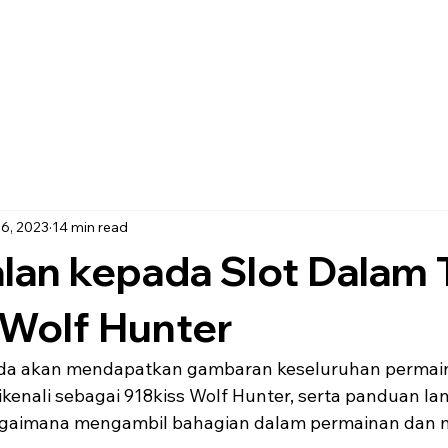
16, 2023
14 min read
an kepada Slot Dalam T
 Wolf Hunter
 anda akan mendapatkan gambaran keseluruhan permain
ikenali sebagai 918kiss Wolf Hunter, serta panduan la
agaimana mengambil bahagian dalam permainan dan