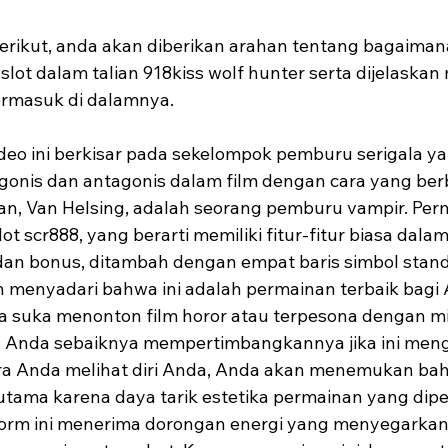
rikut, anda akan diberikan arahan tentang bagaiman
lot dalam talian 918kiss wolf hunter serta dijelaskan
termasuk di dalamnya.
deo ini berkisar pada sekelompok pemburu serigala ya
gonis dan antagonis dalam film dengan cara yang ber
n, Van Helsing, adalah seorang pemburu vampir. Perm
t scr888, yang berarti memiliki fitur-fitur biasa dalam 
 dan bonus, ditambah dengan empat baris simbol stand
n menyadari bahwa ini adalah permainan terbaik bagi
a suka menonton film horor atau terpesona dengan mi
. Anda sebaiknya mempertimbangkannya jika ini me
ara Anda melihat diri Anda, Anda akan menemukan bah
tama karena daya tarik estetika permainan yang dipe
tform ini menerima dorongan energi yang menyegarkan