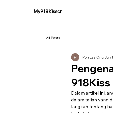
My918Kisscr
All Posts
Poh Lee Ong
Jun 
Pengenal
918Kiss
Dalam artikel ini,
dalam talian yang d
langkah tentang b