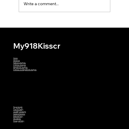
Write a comment...
Why Might My First 918Kiss
Withdrawal Require Extra Verification?
My918Kisscr
Home
About Us
Platform Analysis
918Kiss Analysis
Mega888 Analysis
918Kiss Vs Mega888 Analysis
Player Insight
Trust & Clarity
Usability & Design
Guide & Decision
Editorial Policy
Disclaimer
Privacy & Policy