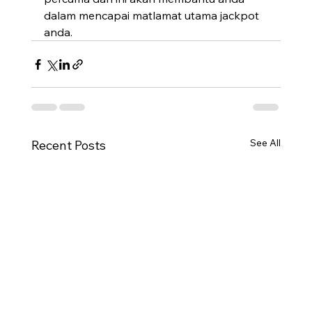
dalam mencapai matlamat utama jackpot 
anda. 
See All
Recent Posts