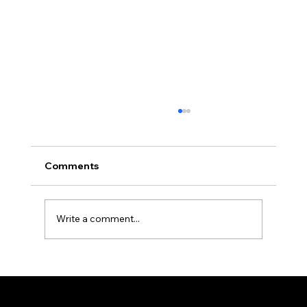
Comments
Write a comment...
Which Permissions Should 918Kiss
Normally Request?