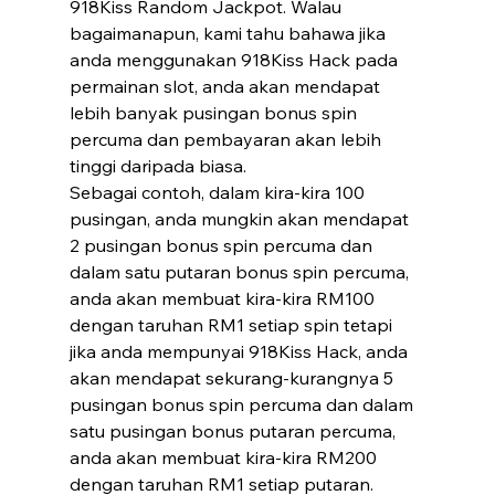
918Kiss Random Jackpot. Walau 
bagaimanapun, kami tahu bahawa jika 
anda menggunakan 918Kiss Hack pada 
permainan slot, anda akan mendapat 
lebih banyak pusingan bonus spin 
percuma dan pembayaran akan lebih 
tinggi daripada biasa. 
Sebagai contoh, dalam kira-kira 100 
pusingan, anda mungkin akan mendapat 
2 pusingan bonus spin percuma dan 
dalam satu putaran bonus spin percuma, 
anda akan membuat kira-kira RM100 
dengan taruhan RM1 setiap spin tetapi 
jika anda mempunyai 918Kiss Hack, anda 
akan mendapat sekurang-kurangnya 5 
pusingan bonus spin percuma dan dalam 
satu pusingan bonus putaran percuma, 
anda akan membuat kira-kira RM200 
dengan taruhan RM1 setiap putaran.