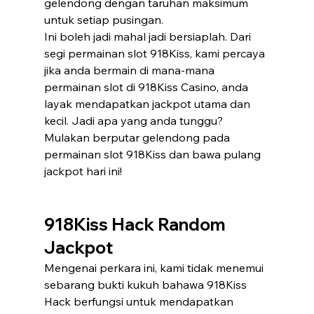
gelendong dengan taruhan maksimum 
untuk setiap pusingan. 
Ini boleh jadi mahal jadi bersiaplah. Dari 
segi permainan slot 918Kiss, kami percaya 
jika anda bermain di mana-mana 
permainan slot di 918Kiss Casino, anda 
layak mendapatkan jackpot utama dan 
kecil. Jadi apa yang anda tunggu? 
Mulakan berputar gelendong pada 
permainan slot 918Kiss dan bawa pulang 
jackpot hari ini!
918Kiss Hack Random 
Jackpot
Mengenai perkara ini, kami tidak menemui 
sebarang bukti kukuh bahawa 918Kiss 
Hack berfungsi untuk mendapatkan 