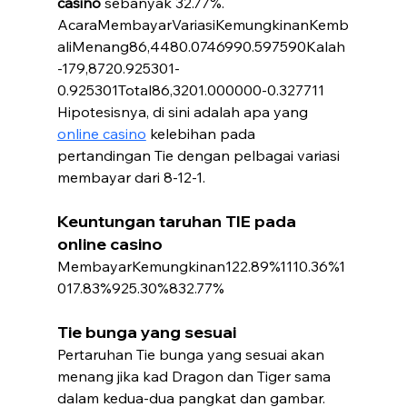
casino
 sebanyak 32.77%.
AcaraMembayarVariasiKemungkinanKemb
aliMenang86,4480.0746990.597590Kalah
-179,8720.925301-
0.925301Total86,3201.000000-0.327711
Hipotesisnya, di sini adalah apa yang 
online casino
 kelebihan pada 
pertandingan Tie dengan pelbagai variasi 
membayar dari 8-12-1.
Keuntungan taruhan TIE pada 
online casino
MembayarKemungkinan122.89%1110.36%1
017.83%925.30%832.77%
Tie bunga yang sesuai
Pertaruhan Tie bunga yang sesuai akan 
menang jika kad Dragon dan Tiger sama 
dalam kedua-dua pangkat dan gambar. 