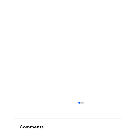
Comments