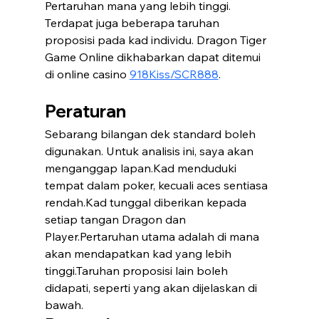
Pertaruhan mana yang lebih tinggi. 
Terdapat juga beberapa taruhan 
proposisi pada kad individu. Dragon Tiger 
Game Online dikhabarkan dapat ditemui 
di online casino 
918Kiss/SCR888
.
Peraturan
Sebarang bilangan dek standard boleh 
digunakan. Untuk analisis ini, saya akan 
menganggap lapan.Kad menduduki 
tempat dalam poker, kecuali aces sentiasa 
rendah.Kad tunggal diberikan kepada 
setiap tangan Dragon dan 
Player.Pertaruhan utama adalah di mana 
akan mendapatkan kad yang lebih 
tinggi.Taruhan proposisi lain boleh 
didapati, seperti yang akan dijelaskan di 
bawah.