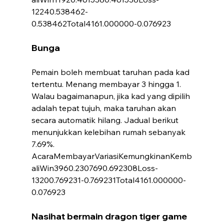
12240.538462-
0.538462Total4161.000000-0.076923
Bunga
Pemain boleh membuat taruhan pada kad 
tertentu. Menang membayar 3 hingga 1. 
Walau bagaimanapun, jika kad yang dipilih 
adalah tepat tujuh, maka taruhan akan 
secara automatik hilang. Jadual berikut 
menunjukkan kelebihan rumah sebanyak 
7.69%.
AcaraMembayarVariasiKemungkinanKemb
aliWin3960.2307690.692308Loss-
13200.769231-0.769231Total4161.000000-
0.076923
Nasihat bermain dragon tiger game