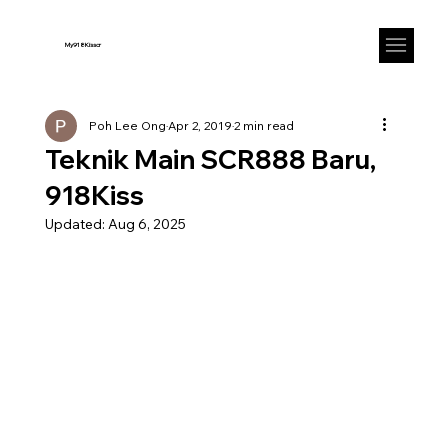
My918Kisscr
Poh Lee Ong
Apr 2, 2019
2 min read
Teknik Main SCR888 Baru,
918Kiss
Updated:
Aug 6, 2025