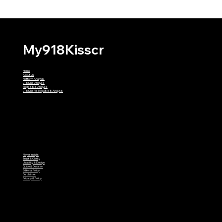
Why Might My First 918Kiss
Withdrawal Require Extra Verification?
My918Kisscr
Home
About Us
Platform Analysis
918Kiss Analysis
Mega888 Analysis
918Kiss Vs Mega888 Analysis
Player Insight
Trust & Clarity
Usability & Design
Guide & Decision
Editorial Policy
Disclaimer
Privacy & Policy