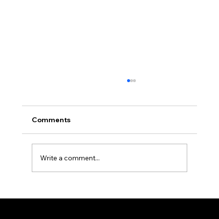
Comments
Write a comment...
Why Might My First 918Kiss
Withdrawal Require Extra Verification?