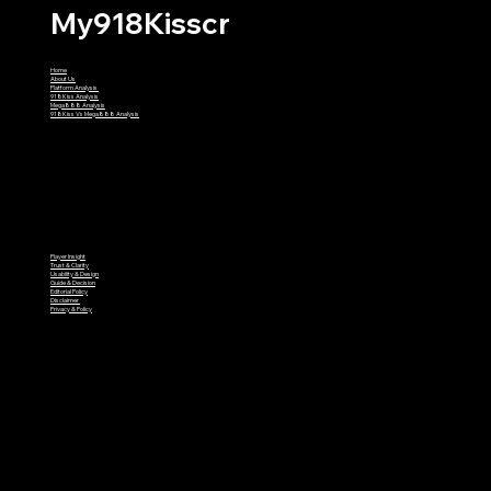
My918Kisscr
Home
About Us
Platform Analysis
918Kiss Analysis
Mega888 Analysis
918Kiss Vs Mega888 Analysis
Player Insight
Trust & Clarity
Usability & Design
Guide & Decision
Editorial Policy
Disclaimer
Privacy & Policy
© 2026 by My918Kisscr
™