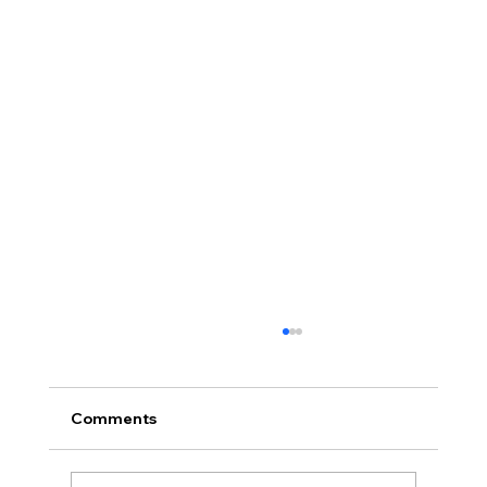
Comments