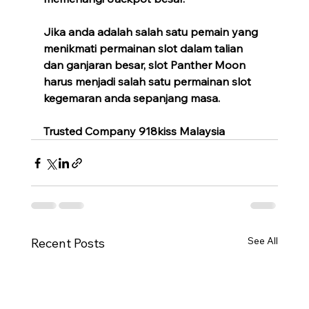
Jika anda adalah salah satu pemain yang 
menikmati permainan slot dalam talian 
dan ganjaran besar, slot Panther Moon 
harus menjadi salah satu permainan slot 
kegemaran anda sepanjang masa.
Trusted Company 918kiss Malaysia
See All
Recent Posts