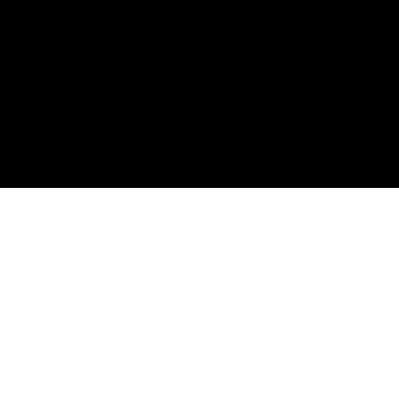
© 2026 by My918Kisscr
™