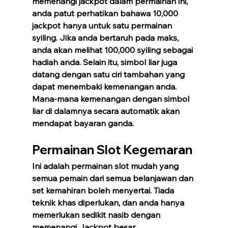
memenangi jackpot dalam permainan ini, 
anda patut perhatikan bahawa 10,000 
jackpot hanya untuk satu permainan 
syiling. Jika anda bertaruh pada maks, 
anda akan melihat 100,000 syiling sebagai 
hadiah anda. Selain itu, simbol liar juga 
datang dengan satu ciri tambahan yang 
dapat menembaki kemenangan anda. 
Mana-mana kemenangan dengan simbol 
liar di dalamnya secara automatik akan 
mendapat bayaran ganda.
Permainan Slot Kegemaran
Ini adalah permainan slot mudah yang 
semua pemain dari semua belanjawan dan 
set kemahiran boleh menyertai. Tiada 
teknik khas diperlukan, dan anda hanya 
memerlukan sedikit nasib dengan 
memenangi Jackpot besar.