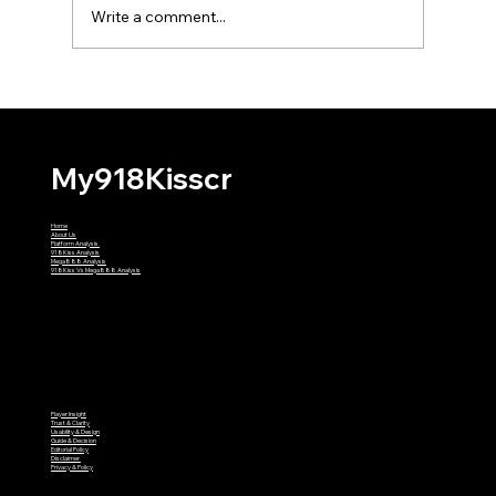
Write a comment...
Why Might My First 918Kiss
Withdrawal Require Extra Verification?
My918Kisscr
Home
About Us
Platform Analysis
918Kiss Analysis
Mega888 Analysis
918Kiss Vs Mega888 Analysis
Player Insight
Trust & Clarity
Usability & Design
Guide & Decision
Editorial Policy
Disclaimer
Privacy & Policy