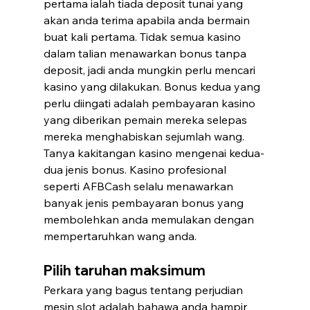
pertama ialah tiada deposit tunai yang 
akan anda terima apabila anda bermain 
buat kali pertama. Tidak semua kasino 
dalam talian menawarkan bonus tanpa 
deposit, jadi anda mungkin perlu mencari 
kasino yang dilakukan. Bonus kedua yang 
perlu diingati adalah pembayaran kasino 
yang diberikan pemain mereka selepas 
mereka menghabiskan sejumlah wang. 
Tanya kakitangan kasino mengenai kedua-
dua jenis bonus. Kasino profesional 
seperti AFBCash selalu menawarkan 
banyak jenis pembayaran bonus yang 
membolehkan anda memulakan dengan 
mempertaruhkan wang anda.
Pilih taruhan maksimum
Perkara yang bagus tentang perjudian 
mesin slot adalah bahawa anda hampir 