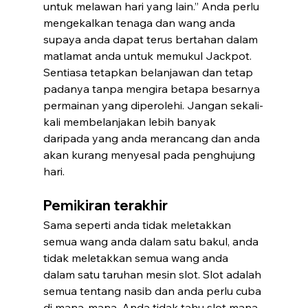
untuk melawan hari yang lain.” Anda perlu 
mengekalkan tenaga dan wang anda 
supaya anda dapat terus bertahan dalam 
matlamat anda untuk memukul Jackpot. 
Sentiasa tetapkan belanjawan dan tetap 
padanya tanpa mengira betapa besarnya 
permainan yang diperolehi. Jangan sekali-
kali membelanjakan lebih banyak 
daripada yang anda merancang dan anda 
akan kurang menyesal pada penghujung 
hari.
Pemikiran terakhir
Sama seperti anda tidak meletakkan 
semua wang anda dalam satu bakul, anda 
tidak meletakkan semua wang anda 
dalam satu taruhan mesin slot. Slot adalah 
semua tentang nasib dan anda perlu cuba 
di mana-mana. Anda tidak tahu slot mana 