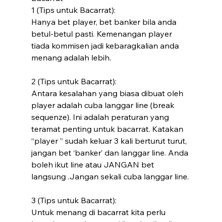
1 (Tips untuk Bacarrat):
Hanya bet player, bet banker bila anda 
betul-betul pasti. Kemenangan player 
tiada kommisen jadi kebaragkalian anda 
menang adalah lebih.
2 (Tips untuk Bacarrat):
Antara kesalahan yang biasa dibuat oleh 
player adalah cuba langgar line (break 
sequenze). Ini adalah peraturan yang 
teramat penting untuk bacarrat. Katakan 
“player ” sudah keluar 3 kali berturut turut, 
jangan bet ‘banker’ dan langgar line. Anda 
boleh ikut line atau JANGAN bet 
langsung .Jangan sekali cuba langgar line.
3 (Tips untuk Bacarrat):
Untuk menang di bacarrat kita perlu 