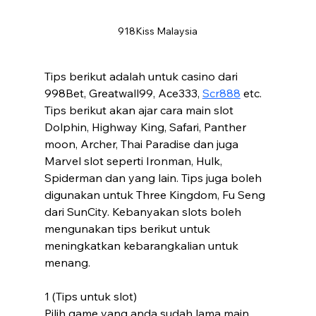
918Kiss Malaysia
Tips berikut adalah untuk casino dari 
998Bet, Greatwall99, Ace333, 
Scr888
 etc. 
Tips berikut akan ajar cara main slot 
Dolphin, Highway King, Safari, Panther 
moon, Archer, Thai Paradise dan juga 
Marvel slot seperti Ironman, Hulk, 
Spiderman dan yang lain. Tips juga boleh 
digunakan untuk Three Kingdom, Fu Seng 
dari SunCity. Kebanyakan slots boleh 
mengunakan tips berikut untuk 
meningkatkan kebarangkalian untuk 
menang.
1 (Tips untuk slot)
Pilih game yang anda sudah lama main 