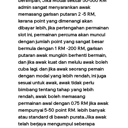
berlimpah, Jika Modal sekitar 50-500 RM 
admin sangat menyarankan awak 
memasang garisan putaran 2 -5 RM, 
kerana point yang dimenangi akan 
dibayar lebih, jika pertengahan permainan 
slot ini, permainan percuma akan muncul 
dengan jumlah point yang sangat besar 
bermula dengan 1 RM -200 RM, garisan 
putaran awak mungkin berhenti bermain, 
dan jika awak kuat dan melulu awak boleh 
cuba lagi. dan jika awak seorang pemain 
dengan modal yang lebih rendah, ini juga 
sesuai untuk awak, awak tidak perlu 
bimbang tentang tahap yang lebih 
rendah, awak boleh memasang 
permainan awal dengan 0.75 RM jika awak 
mempunyai 5-50 point RM. lebih banyak 
atau standard di bawah purata.Jika awak 
telah berjaya mengumpul seberapa 