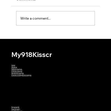
Write a comment...
Why Might My First 918Kiss
Withdrawal Require Extra Verification?
My918Kisscr
Home
About Us
Platform Analysis
918Kiss Analysis
Mega888 Analysis
918Kiss Vs Mega888 Analysis
Player Insight
Trust & Clarity
Usability & Design