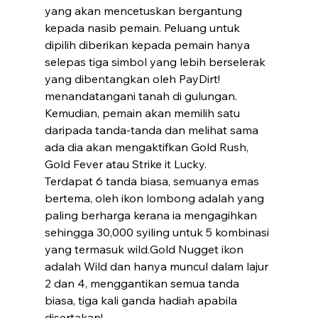
yang akan mencetuskan bergantung 
kepada nasib pemain. Peluang untuk 
dipilih diberikan kepada pemain hanya 
selepas tiga simbol yang lebih berselerak 
yang dibentangkan oleh PayDirt! 
menandatangani tanah di gulungan. 
Kemudian, pemain akan memilih satu 
daripada tanda-tanda dan melihat sama 
ada dia akan mengaktifkan Gold Rush, 
Gold Fever atau Strike it Lucky.
Terdapat 6 tanda biasa, semuanya emas 
bertema, oleh ikon lombong adalah yang 
paling berharga kerana ia mengagihkan 
sehingga 30,000 syiling untuk 5 kombinasi 
yang termasuk wild.Gold Nugget ikon 
adalah Wild dan hanya muncul dalam lajur 
2 dan 4, menggantikan semua tanda 
biasa, tiga kali ganda hadiah apabila 
disertakan!