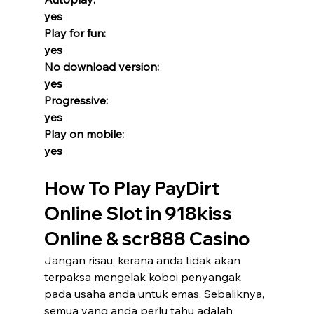
yes
Play for fun:
yes
No download version:
yes
Progressive:
yes
Play on mobile:
yes
How To Play PayDirt 
Online Slot in 918kiss 
Online & scr888 Casino
Jangan risau, kerana anda tidak akan 
terpaksa mengelak koboi penyangak 
pada usaha anda untuk emas. Sebaliknya, 
semua yang anda perlu tahu adalah 