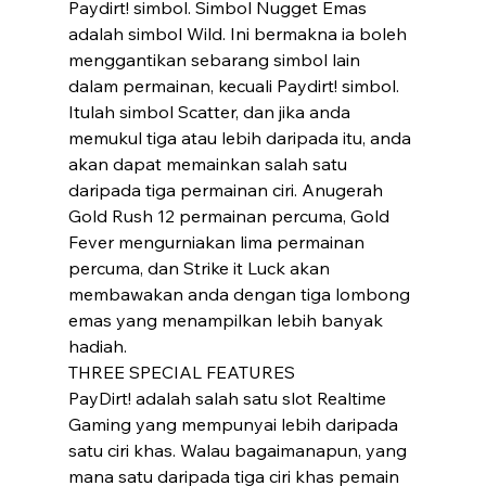
Paydirt! simbol. Simbol Nugget Emas 
adalah simbol Wild. Ini bermakna ia boleh 
menggantikan sebarang simbol lain 
dalam permainan, kecuali Paydirt! simbol. 
Itulah simbol Scatter, dan jika anda 
memukul tiga atau lebih daripada itu, anda 
akan dapat memainkan salah satu 
daripada tiga permainan ciri. Anugerah 
Gold Rush 12 permainan percuma, Gold 
Fever mengurniakan lima permainan 
percuma, dan Strike it Luck akan 
membawakan anda dengan tiga lombong 
emas yang menampilkan lebih banyak 
hadiah.
THREE SPECIAL FEATURES
PayDirt! adalah salah satu slot Realtime 
Gaming yang mempunyai lebih daripada 
satu ciri khas. Walau bagaimanapun, yang 
mana satu daripada tiga ciri khas pemain 