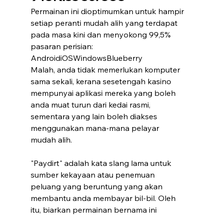
Permainan ini dioptimumkan untuk hampir 
setiap peranti mudah alih yang terdapat 
pada masa kini dan menyokong 99,5% 
pasaran perisian:
AndroidiOSWindowsBlueberry
Malah, anda tidak memerlukan komputer 
sama sekali, kerana sesetengah kasino 
mempunyai aplikasi mereka yang boleh 
anda muat turun dari kedai rasmi, 
sementara yang lain boleh diakses 
menggunakan mana-mana pelayar 
mudah alih.
"Paydirt" adalah kata slang lama untuk 
sumber kekayaan atau penemuan 
peluang yang beruntung yang akan 
membantu anda membayar bil-bil. Oleh 
itu, biarkan permainan bernama ini 