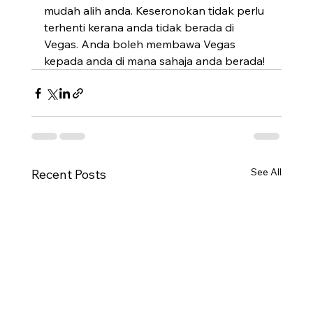
mudah alih anda. Keseronokan tidak perlu 
terhenti kerana anda tidak berada di 
Vegas. Anda boleh membawa Vegas 
kepada anda di mana sahaja anda berada!
See All
Recent Posts