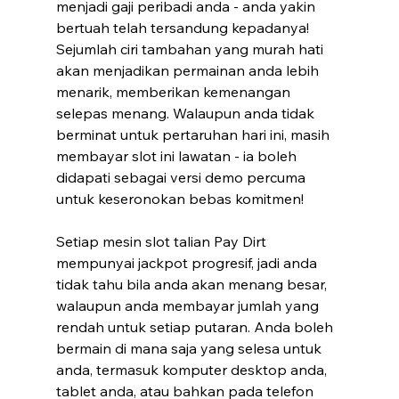
menjadi gaji peribadi anda - anda yakin 
bertuah telah tersandung kepadanya! 
Sejumlah ciri tambahan yang murah hati 
akan menjadikan permainan anda lebih 
menarik, memberikan kemenangan 
selepas menang. Walaupun anda tidak 
berminat untuk pertaruhan hari ini, masih 
membayar slot ini lawatan - ia boleh 
didapati sebagai versi demo percuma 
untuk keseronokan bebas komitmen!
Setiap mesin slot talian Pay Dirt 
mempunyai jackpot progresif, jadi anda 
tidak tahu bila anda akan menang besar, 
walaupun anda membayar jumlah yang 
rendah untuk setiap putaran. Anda boleh 
bermain di mana saja yang selesa untuk 
anda, termasuk komputer desktop anda, 
tablet anda, atau bahkan pada telefon 