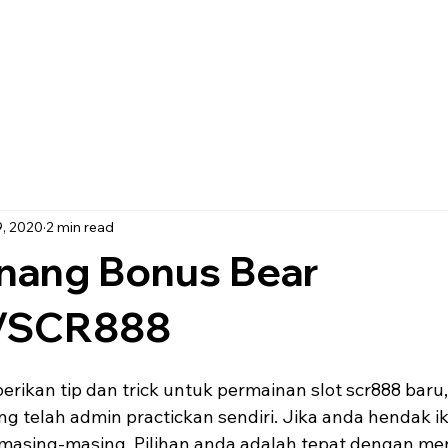
9, 2020
2 min read
nang Bonus Bear
s/SCR888
berikan tip dan trick untuk permainan slot scr888 baru, 
yang telah admin practickan sendiri. Jika anda hendak ik
 masing-masing. Pilihan anda adalah tepat dengan menil