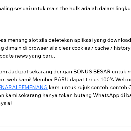
aling sesuai untuk main the hulk adalah dalam lingku
epas menang slot sila deletekan aplikasi yang download
g dimain di browser sila clear cookies / cache / histor
update news yang baru. 
om Jackpot sekarang dengan BONUS BESAR untuk m
aman web kami! Member BARU dapat tebus 100% Welco
ENARAI PEMENANG
 kami untuk rujuk contoh-contoh C
an kami sekarang hanya tekan butang WhatsApp di b
ia!   