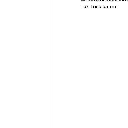
dan trick kali ini.