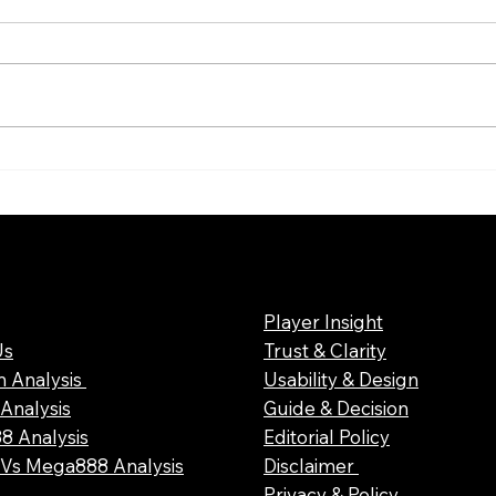
Why Might My First
Whic
918Kiss Withdrawal
918K
Require Extra Verification?
Req
Player Insight
Us
Trust & Clarity
m Analysis
Usability & Design
 Analysis
Guide & Decision
 Analysis
Editorial Policy
 Vs Mega888 Analysis
Disclaimer
Privacy & Policy