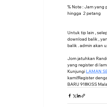
% Note : Jam yang p
hingga  2 petang
Untuk tip lain , sel
download balik , yan
balik . admin akan 
Jom jatuhkan Rand
yang register di l
Kunjungi 
LAMAN S
kami!Register deng
BARU 918KISS Malays