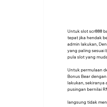
Untuk slot scr888 b
tepat jika hendak be
admin lakukan, Den
yang paling sesuai
pula slot yang mud
Untuk permulaan de
Bonus Bear dengan 
lakukan, sekiranya 
pusingan bernilai 
langsung tidak meng