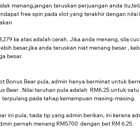
tidak menang,jangan teruskan perjuangan anda itu,tet
dapat free spin pada slot yang terakhir dengan nilai 
akan
79 ke atas adalah cerah. Jika anda menang, sila cuc
ebih besar,jika anda teruskan niat menang besar , keb
ga besar.
ot Bonus Bear pula, admin hanya berminat untuk ber
s Bear . Nilai taruhan pula adalah  RM6.25 untuk satu 
ah terpulang pada tahap kemampuan masing-masing.
r ini pula, tiada tip yang admin berikan, ini kerana ad
admin pernah menang RM5700  dengan bet RM 6.25