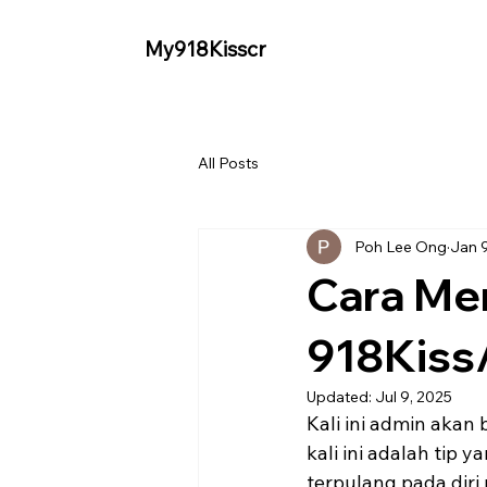
My918Kisscr
All Posts
Poh Lee Ong
Jan 
Cara Me
918Kis
Updated:
Jul 9, 2025
Kali ini admin akan 
kali ini adalah tip 
terpulang pada diri