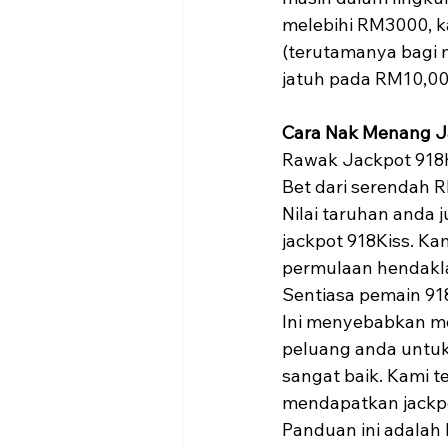
melebihi RM3000, k
(terutamanya bagi m
jatuh pada RM10,00
Cara Nak Menang Ja
Rawak Jackpot 918
Bet dari serendah 
Nilai taruhan anda
jackpot 918Kiss. K
permulaan hendakla
Sentiasa pemain 91
Ini menyebabkan me
peluang anda untu
sangat baik. Kami 
mendapatkan jackpo
Panduan ini adalah 