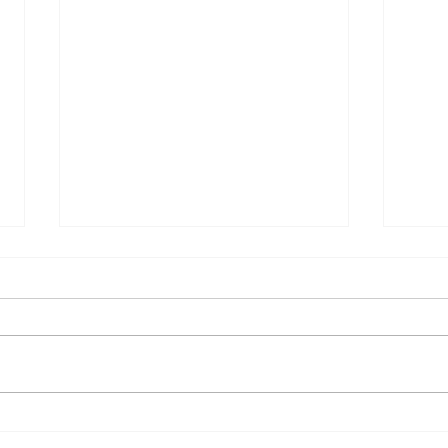
Why Might My First
Whic
918Kiss Withdrawal
918K