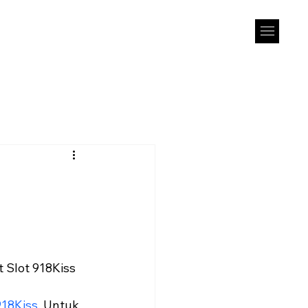
 Slot 918Kiss 
18Kiss
. Untuk 