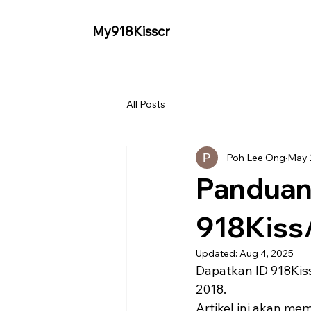
My918Kisscr
All Posts
Poh Lee Ong
May 
Panduan 
918Kis
Updated:
Aug 4, 2025
Dapatkan ID 918Kiss
2018.
Artikel ini akan m