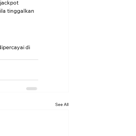
ackpot 
la tinggalkan 
ipercayai di 
See All