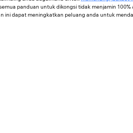
semua panduan untuk dikongsi tidak menjamin 100% 
uan ini dapat meningkatkan peluang anda untuk mend