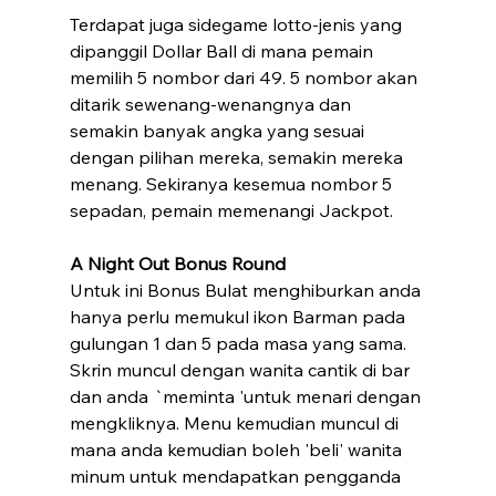
Terdapat juga sidegame lotto-jenis yang 
dipanggil Dollar Ball di mana pemain 
memilih 5 nombor dari 49. 5 nombor akan 
ditarik sewenang-wenangnya dan 
semakin banyak angka yang sesuai 
dengan pilihan mereka, semakin mereka 
menang. Sekiranya kesemua nombor 5 
sepadan, pemain memenangi Jackpot.
A Night Out Bonus Round
Untuk ini Bonus Bulat menghiburkan anda 
hanya perlu memukul ikon Barman pada 
gulungan 1 dan 5 pada masa yang sama. 
Skrin muncul dengan wanita cantik di bar 
dan anda `meminta 'untuk menari dengan 
mengkliknya. Menu kemudian muncul di 
mana anda kemudian boleh 'beli' wanita 
minum untuk mendapatkan pengganda 