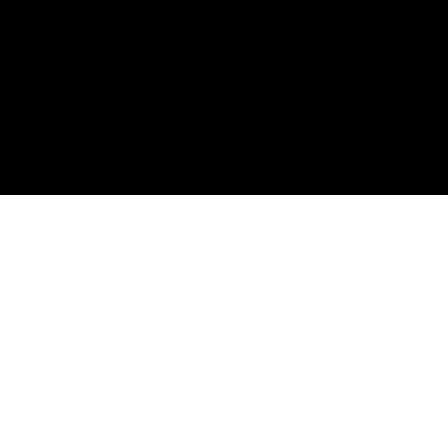
© 2026 by My918Kisscr
™