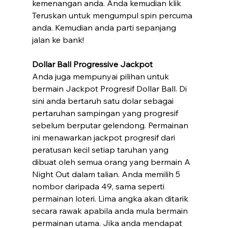
kemenangan anda. Anda kemudian klik 
Teruskan untuk mengumpul spin percuma 
anda. Kemudian anda parti sepanjang 
jalan ke bank!
Dollar Ball Progressive Jackpot
Anda juga mempunyai pilihan untuk 
bermain Jackpot Progresif Dollar Ball. Di 
sini anda bertaruh satu dolar sebagai 
pertaruhan sampingan yang progresif 
sebelum berputar gelendong. Permainan 
ini menawarkan jackpot progresif dari 
peratusan kecil setiap taruhan yang 
dibuat oleh semua orang yang bermain A 
Night Out dalam talian. Anda memilih 5 
nombor daripada 49, sama seperti 
permainan loteri. Lima angka akan ditarik 
secara rawak apabila anda mula bermain 
permainan utama. Jika anda mendapat 