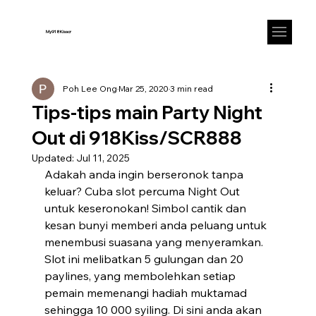
My918Kisscr
Poh Lee Ong
Mar 25, 2020
3 min read
Tips-tips main Party Night
Out di 918Kiss/SCR888
Updated:
Jul 11, 2025
Adakah anda ingin berseronok tanpa 
keluar? Cuba slot percuma Night Out 
untuk keseronokan! Simbol cantik dan 
kesan bunyi memberi anda peluang untuk 
menembusi suasana yang menyeramkan. 
Slot ini melibatkan 5 gulungan dan 20 
paylines, yang membolehkan setiap 
pemain memenangi hadiah muktamad 
sehingga 10 000 syiling. Di sini anda akan 