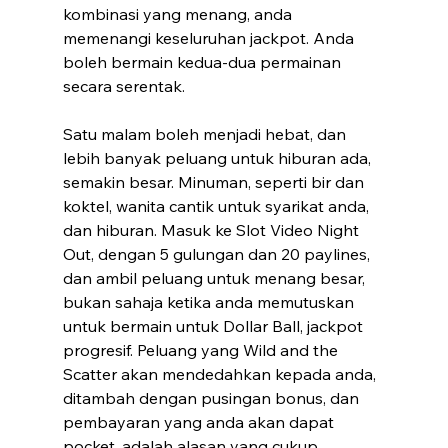
kombinasi yang menang, anda 
memenangi keseluruhan jackpot. Anda 
boleh bermain kedua-dua permainan 
secara serentak.
Satu malam boleh menjadi hebat, dan 
lebih banyak peluang untuk hiburan ada, 
semakin besar. Minuman, seperti bir dan 
koktel, wanita cantik untuk syarikat anda, 
dan hiburan. Masuk ke Slot Video Night 
Out, dengan 5 gulungan dan 20 paylines, 
dan ambil peluang untuk menang besar, 
bukan sahaja ketika anda memutuskan 
untuk bermain untuk Dollar Ball, jackpot 
progresif. Peluang yang Wild and the 
Scatter akan mendedahkan kepada anda, 
ditambah dengan pusingan bonus, dan 
pembayaran yang anda akan dapat 
pocket, adalah alasan yang cukup 