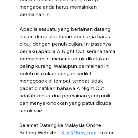
mengapa anda harus memainkan 
permainan ini.
Apabila sesuatu yang berlainan datang 
dalam dunia slot tunai sebenar, ia harus 
dipuji dengan penuh pujian. Ini pastinya 
berlaku apabila A Night Out, kerana tema 
permainan ini menarik untuk dikatakan 
paling kurang. Walaupun permainan ini 
boleh dilakukan dengan sedikit 
menggosok di tempat-tempat, tidak 
dapat dinafikan bahawa A Night Out 
adalah kedua-dua permainan yang unik 
dan menyeronokkan yang patut dicuba 
untuk saiz.
Selamat Datang ke Malaysia Online 
Betting Website – 
Kiss918my.com
 Truster 