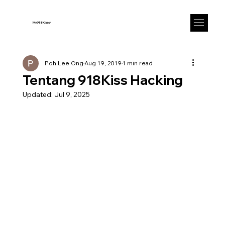
My918Kisscr
Poh Lee Ong
Aug 19, 2019
1 min read
Tentang 918Kiss Hacking
Updated:
Jul 9, 2025