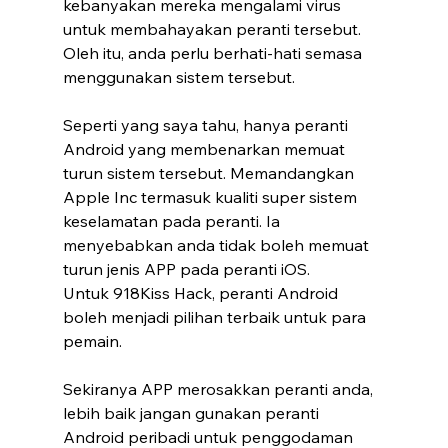
kebanyakan mereka mengalami virus 
untuk membahayakan peranti tersebut. 
Oleh itu, anda perlu berhati-hati semasa 
menggunakan sistem tersebut. 
Seperti yang saya tahu, hanya peranti 
Android yang membenarkan memuat 
turun sistem tersebut. Memandangkan 
Apple Inc termasuk kualiti super sistem 
keselamatan pada peranti. Ia 
menyebabkan anda tidak boleh memuat 
turun jenis APP pada peranti iOS.
Untuk 918Kiss Hack, peranti Android 
boleh menjadi pilihan terbaik untuk para 
pemain. 
Sekiranya APP merosakkan peranti anda, 
lebih baik jangan gunakan peranti 
Android peribadi untuk penggodaman 