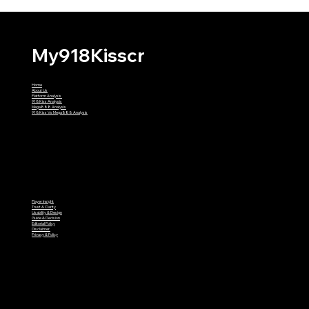
Which Permissions Should 918Kiss
Normally Request?
My918Kisscr
Home
About Us
Platform Analysis
918Kiss Analysis
Mega888 Analysis
918Kiss Vs Mega888 Analysis
Player Insight
Trust & Clarity
Usability & Design
Guide & Decision
Editorial Policy
Disclaimer
Privacy & Policy