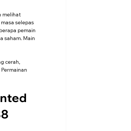
 melihat 
a masa selepas 
berapa pemain 
pa saham. Main 
g cerah, 
 Permainan 
nted 
8 