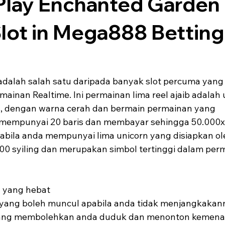
Play Enchanted Garden 
lot in Mega888 Betting 
a
dalah salah satu daripada banyak slot percuma yang 
ermainan Realtime. Ini permainan lima reel ajaib adalah
 dengan warna cerah dan bermain permainan yang 
mempunyai 20 baris dan membayar sehingga 50.000x 
bila anda mempunyai lima unicorn yang disiapkan oleh
0 syiling dan merupakan simbol tertinggi dalam per
 yang hebat
yang boleh muncul apabila anda tidak menjangkakan
 yang membolehkan anda duduk dan menonton kemena