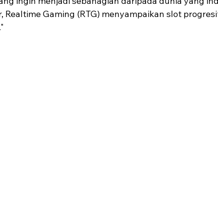
ang ingin menjadi sebahagian daripada dunia yang in
, Realtime Gaming (RTG) menyampaikan slot progresif
"