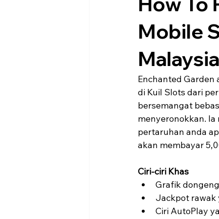
How To 
Mobile S
Malaysi
Enchanted Garden a
di Kuil Slots dari p
bersemangat bebas,
menyeronokkan. Ia 
pertaruhan anda apa
akan membayar 5,00
Ciri-ciri Khas
Grafik dongeng
Jackpot rawak 
Ciri AutoPlay