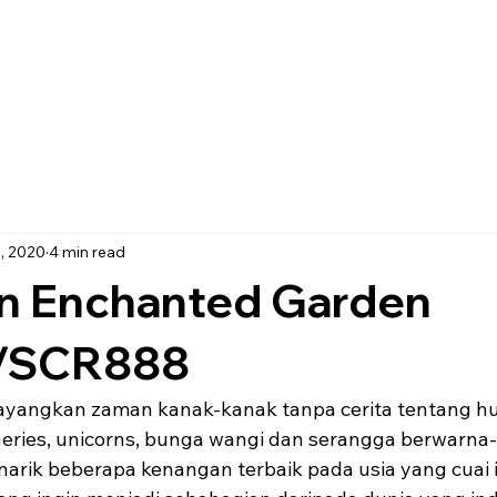
3, 2020
4 min read
in Enchanted Garden
s/SCR888
yangkan zaman kanak-kanak tanpa cerita tentang hu
aeries, unicorns, bunga wangi dan serangga berwarna-
rik beberapa kenangan terbaik pada usia yang cuai i