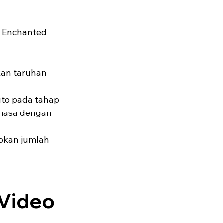
 Enchanted 
an taruhan 
uto pada tahap 
 masa dengan 
pkan jumlah 
Video 