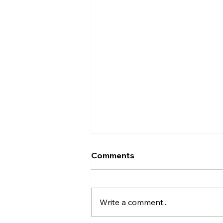
Comments
Write a comment...